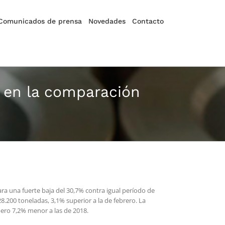
Comunicados de prensa
Novedades
Contacto
o en la comparación
ra una fuerte baja del 30,7% contra igual período de
.200 toneladas, 3,1% superior a la de febrero. La
pero 7,2% menor a las de 2018.