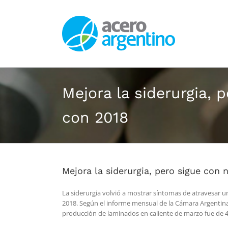
Saltar
al
contenido
Mejora la siderurgia,
con 2018
Mejora la siderurgia, pero sigue con
La siderurgia volvió a mostrar síntomas de atravesar u
2018. Según el informe mensual de la Cámara Argentina 
producción de laminados en caliente de marzo fue de 4