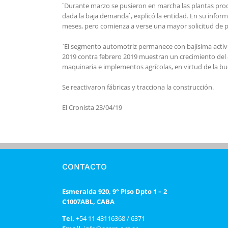
`Durante marzo se pusieron en marcha las plantas pro
dada la baja demanda`, explicó la entidad. En su infor
meses, pero comienza a verse una mayor solicitud de pe
`El segmento automotriz permanece con bajísima acti
2019 contra febrero 2019 muestran un crecimiento del 8
maquinaria e implementos agrícolas, en virtud de la bu
Se reactivaron fábricas y tracciona la construcción.
El Cronista 23/04/19
CONTACTO
Esmeralda 920, 9° Piso Dpto 1 – 2
C1007ABL, CABA
Tel.
+54 11 43116368 / 6371