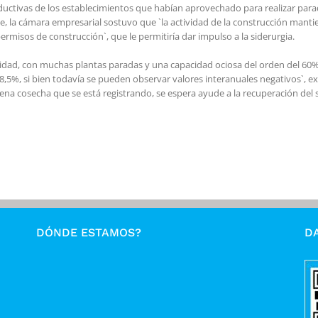
ductivas de los establecimientos que habían aprovechado para realizar par
me, la cámara empresarial sostuvo que `la actividad de la construcción manti
rmisos de construcción`, que le permitiría dar impulso a la siderurgia.
vidad, con muchas plantas paradas y una capacidad ociosa del orden del 6
,5%, si bien todavía se pueden observar valores interanuales negativos`, exp
ena cosecha que se está registrando, se espera ayude a la recuperación del s
DÓNDE ESTAMOS?
DA