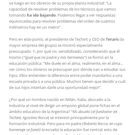
ve luego en los obreros de su propia planta industrial: “La
capacidad de resolver problemas de los técnicos que vamos
tomando
ha ido bajando
. Podemos llegar a ver respuestas
equivocadas para resolver problemas del orden de cuántos
milímetros hay en un metro”.
Pero en este punto, el presidente de Techint y CEO de
Tenaris
(la
mayor empresa del grupo) se mostró especialmente
preocupado. Y, por qué no, sensibilizado, considerando que él
mismo (
“igual que mi padre y mis hermanos”
) se formó en la
educación pública: “Me duele en el alma, realmente, en el alma…
ver cómo los obreros se preocupan por dónde van a estudiar sus
hijos. Ellos entienden la diferencia entre poder mandarlos a una
escuela privada o a una pública. Muchos tienen que decidir a cuál
de sus hijos intentan darle una oportunidad mejor”.
¿Por qué un hombre nacido en Milán, Italia, abocado a la
industria al nivel de dirigir un emporio global pone fichas en el
ámbito educativo de la Argentina? “Mi abuelo (
el fundador de
Techint, Agostino Rocca
) se interesó principalmente por la
formación industrial. Pero para mi padre (
Roberto Rocca, en cuyo
homenaje se fundó la escuela
) la educación fue central: esto de