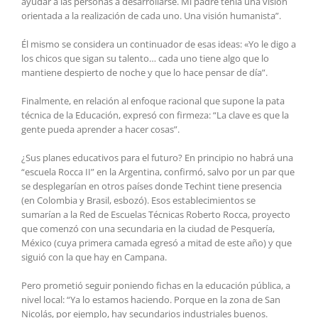
ayudar a las personas a desarrollarse. Mi padre tenía una visión
orientada a la realización de cada uno. Una visión humanista”.
Él mismo se considera un continuador de esas ideas: «Yo le digo a
los chicos que sigan su talento… cada uno tiene algo que lo
mantiene despierto de noche y que lo hace pensar de día”.
Finalmente, en relación al enfoque racional que supone la pata
técnica de la Educación, expresó con firmeza: “La clave es que la
gente pueda aprender a hacer cosas”.
¿Sus planes educativos para el futuro? En principio no habrá una
“escuela Rocca II” en la Argentina, confirmó, salvo por un par que
se desplegarían en otros países donde Techint tiene presencia
(en Colombia y Brasil, esbozó). Esos establecimientos se
sumarían a la Red de Escuelas Técnicas Roberto Rocca, proyecto
que comenzó con una secundaria en la ciudad de Pesquería,
México (cuya primera camada egresó a mitad de este año) y que
siguió con la que hay en Campana.
Pero prometió seguir poniendo fichas en la educación pública, a
nivel local: “Ya lo estamos haciendo. Porque en la zona de San
Nicolás, por ejemplo, hay secundarios industriales buenos.