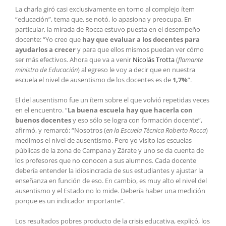
La charla giró casi exclusivamente en torno al complejo ítem
“educación”, tema que, se notó, lo apasiona y preocupa. En
particular, la mirada de Rocca estuvo puesta en el desempeño
docente: “Yo creo que
hay que evaluar a los docentes para
ayudarlos a crecer
y para que ellos mismos puedan ver cómo
ser más efectivos. Ahora que va a venir
Nicolás Trotta
(
flamante
ministro de Educación
) al egreso le voy a decir que en nuestra
escuela el nivel de ausentismo de los docentes es de
1,7%
”.
El del ausentismo fue un ítem sobre el que volvió repetidas veces
en el encuentro. “
La buena escuela hay que hacerla con
buenos docentes
y eso sólo se logra con formación docente”,
afirmó, y remarcó: “Nosotros (
en la Escuela Técnica Roberto Rocca
)
medimos el nivel de ausentismo. Pero yo visito las escuelas
públicas de la zona de Campana y Zárate y uno se da cuenta de
los profesores que no conocen a sus alumnos. Cada docente
debería entender la idiosincracia de sus estudiantes y ajustar la
enseñanza en función de eso. En cambio, es muy alto el nivel del
ausentismo y el Estado no lo mide. Debería haber una medición
porque es un indicador importante”.
Los resultados pobres producto de la crisis educativa, explicó, los