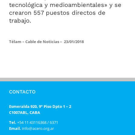
tecnológica y medioambientales» y se
crearon 557 puestos directos de
trabajo.
Télam – Cable de Noticias – 23/01/2018
CONTACTO
Esmeralda 920, 9° Piso Dpto 1 – 2
C1007ABL, CABA
Tel.
+54 11 43116368 / 6371
Email.
info@acero.org.ar