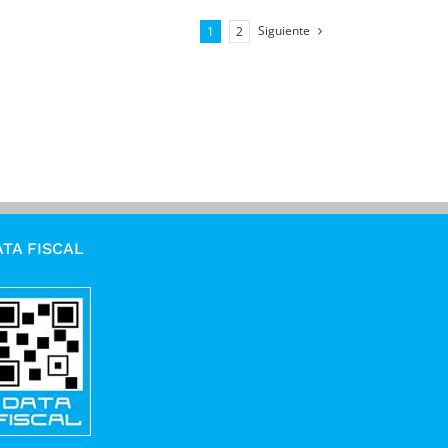
Siguiente
1
2
TA FISCAL