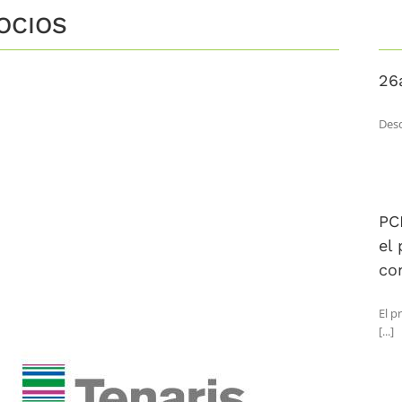
OCIOS
26
Desd
PC
el
co
El p
[...]