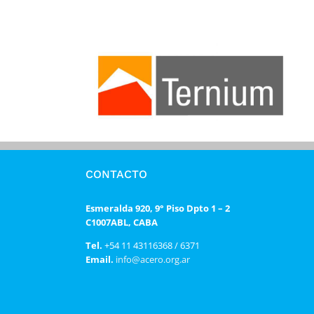
CONTACTO
Esmeralda 920, 9° Piso Dpto 1 – 2
C1007ABL, CABA
Tel.
+54 11 43116368 / 6371
Email.
info@acero.org.ar