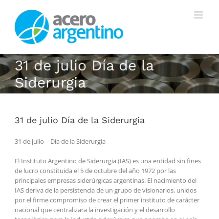
Saltar
al
contenido
31 de julio Día de la
Siderurgia
31 de julio Día de la Siderurgia
31 de julio – Día de la Siderurgia
El Instituto Argentino de Siderurgia (IAS) es una entidad sin fines
de lucro constituida el 5 de octubre del año 1972 por las
principales empresas siderúrgicas argentinas. El nacimiento del
IAS deriva de la persistencia de un grupo de visionarios, unidos
por el firme compromiso de crear el primer instituto de carácter
nacional que centralizara la investigación y el desarrollo