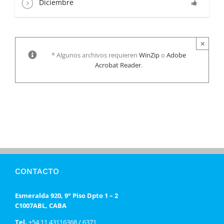
Diciembre
×
* Algunos archivos requieren
WinZip
o
Adobe
Acrobat Reader
.
CONTACTO
Esmeralda 920, 9° Piso Dpto 1 – 2
C1007ABL, CABA
Tel.
+54 11 43116368 / 6371