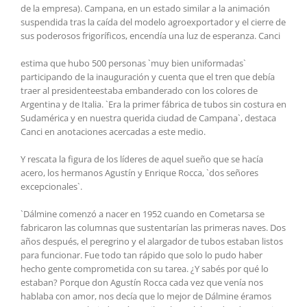
de la empresa). Campana, en un estado similar a la animación
suspendida tras la caída del modelo agroexportador y el cierre de
sus poderosos frigoríficos, encendía una luz de esperanza. Canci
estima que hubo 500 personas `muy bien uniformadas`
participando de la inauguración y cuenta que el tren que debía
traer al presidenteestaba embanderado con los colores de
Argentina y de Italia. `Era la primer fábrica de tubos sin costura en
Sudamérica y en nuestra querida ciudad de Campana`, destaca
Canci en anotaciones acercadas a este medio.
Y rescata la figura de los líderes de aquel sueño que se hacía
acero, los hermanos Agustín y Enrique Rocca, `dos señores
excepcionales`.
`Dálmine comenzó a nacer en 1952 cuando en Cometarsa se
fabricaron las columnas que sustentarían las primeras naves. Dos
años después, el peregrino y el alargador de tubos estaban listos
para funcionar. Fue todo tan rápido que solo lo pudo haber
hecho gente comprometida con su tarea. ¿Y sabés por qué lo
estaban? Porque don Agustín Rocca cada vez que venía nos
hablaba con amor, nos decía que lo mejor de Dálmine éramos