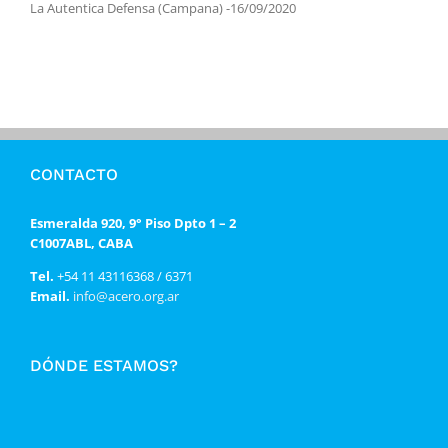
La Autentica Defensa (Campana) -16/09/2020
CONTACTO
Esmeralda 920, 9° Piso Dpto 1 – 2
C1007ABL, CABA
Tel.
+54 11 43116368 / 6371
Email.
info@acero.org.ar
DÓNDE ESTAMOS?