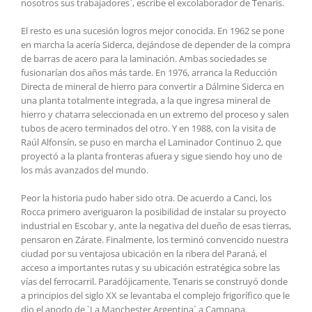
nosotros sus trabajadores`, escribe el excolaborador de Tenaris.
El resto es una sucesión logros mejor conocida. En 1962 se pone
en marcha la acería Siderca, dejándose de depender de la compra
de barras de acero para la laminación. Ambas sociedades se
fusionarían dos años más tarde. En 1976, arranca la Reducción
Directa de mineral de hierro para convertir a Dálmine Siderca en
una planta totalmente integrada, a la que ingresa mineral de
hierro y chatarra seleccionada en un extremo del proceso y salen
tubos de acero terminados del otro. Y en 1988, con la visita de
Raúl Alfonsín, se puso en marcha el Laminador Continuo 2, que
proyectó a la planta fronteras afuera y sigue siendo hoy uno de
los más avanzados del mundo.
Peor la historia pudo haber sido otra. De acuerdo a Canci, los
Rocca primero averiguaron la posibilidad de instalar su proyecto
industrial en Escobar y, ante la negativa del dueño de esas tierras,
pensaron en Zárate. Finalmente, los terminó convencido nuestra
ciudad por su ventajosa ubicación en la ribera del Paraná, el
acceso a importantes rutas y su ubicación estratégica sobre las
vías del ferrocarril. Paradójicamente, Tenaris se construyó donde
a principios del siglo XX se levantaba el complejo frigorífico que le
dio el apodo de `La Manchester Argentina` a Campana.