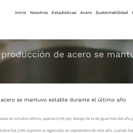
Inicio
Nosotros
Estadísticas
Acero
Sustentabilidad
la producción de acero se mant
de acero se mantuvo estable durante el último año
ladas en octubre último, apenas 0,2% por debajo de la de igual mes del año
tubre fue 2,6% superior al registrado en septiembre de este año, cuando hab