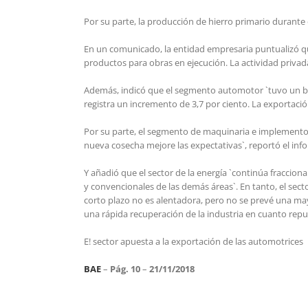
Por su parte, la producción de hierro primario durante
En un comunicado, la entidad empresaria puntualizó qu
productos para obras en ejecución. La actividad privada
Además, indicó que el segmento automotor `tuvo un b
registra un incremento de 3,7 por ciento. La exportació
Por su parte, el segmento de maquinaria e implementos 
nueva cosecha mejore las expectativas`, reportó el inf
Y añadió que el sector de la energía `continúa fracci
y convencionales de las demás áreas`. En tanto, el sect
corto plazo no es alentadora, pero no se prevé una may
una rápida recuperación de la industria en cuanto rep
E! sector apuesta a la exportación de las automotrices
BAE
–
Pág. 10
–
21/11/2018