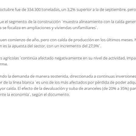
 octubre fue de 334.300 toneladas, un 3,2% superior a la de septiembre, pero
e el segmento de la construcción `muestra alineamiento con la caída genera
 se focaliza en ampliaciones y viviendas unifamiliares`.
uen comienzo de año, pero con caída de producción en los últimos meses. 
n es la apuesta del sector, con un incremento del 27,9%`.
agrícolas `continúa afectado negativamente en su nivel de actividad, impac
orme.
onando la demanda de manera sostenida, direccionada a continuas inversion
or de la línea blanca `es uno de los más afectados por pérdida de poder adqu
or caída. El efecto de la devaluación y suba de aranceles (de 20% a 35%) pa
unte la economía`, según el documento.