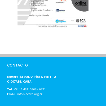
CONTACTO
Esmeralda 920, 9° Piso Dpto 1 – 2
C1007ABL, CABA
Tel.
+54 11 43116368 / 6371
Email.
info@acero.org.ar