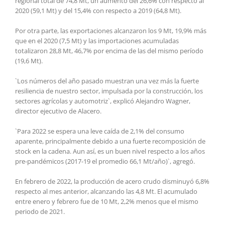
regional total de 74,8 Mt, un aumento del 26,6% con respecto al
2020 (59,1 Mt) y del 15,4% con respecto a 2019 (64,8 Mt).
Por otra parte, las exportaciones alcanzaron los 9 Mt, 19,9% más
que en el 2020 (7,5 Mt) y las importaciones acumuladas
totalizaron 28,8 Mt, 46,7% por encima de las del mismo período
(19,6 Mt).
`Los números del año pasado muestran una vez más la fuerte
resiliencia de nuestro sector, impulsada por la construcción, los
sectores agrícolas y automotriz`, explicó Alejandro Wagner,
director ejecutivo de Alacero.
`Para 2022 se espera una leve caída de 2,1% del consumo
aparente, principalmente debido a una fuerte recomposición de
stock en la cadena. Aun así, es un buen nivel respecto a los años
pre-pandémicos (2017-19 el promedio 66,1 Mt/año)`, agregó.
En febrero de 2022, la producción de acero crudo disminuyó 6,8%
respecto al mes anterior, alcanzando las 4,8 Mt. El acumulado
entre enero y febrero fue de 10 Mt, 2,2% menos que el mismo
periodo de 2021.