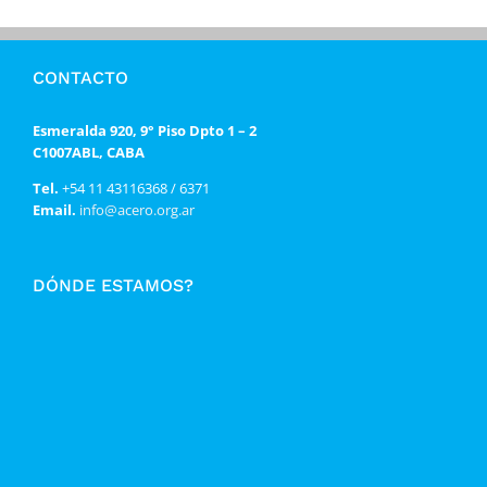
CONTACTO
Esmeralda 920, 9° Piso Dpto 1 – 2
C1007ABL, CABA
Tel.
+54 11 43116368 / 6371
Email.
info@acero.org.ar
DÓNDE ESTAMOS?