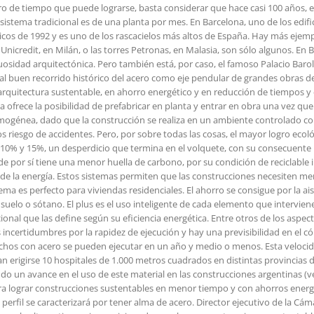
 de tiempo que puede lograrse, basta considerar que hace casi 100 años, el
sistema tradicional es de una planta por mes. En Barcelona, uno de los edif
icos de 1992 y es uno de los rascacielos más altos de España. Hay más ejemplos
re Unicredit, en Milán, o las torres Petronas, en Malasia, son sólo algunos. E
sidad arquitectónica. Pero también está, por caso, el famoso Palacio Barolo,
 buen recorrido histórico del acero como eje pendular de grandes obras del si
rquitectura sustentable, en ahorro energético y en reducción de tiempos y
 ofrece la posibilidad de prefabricar en planta y entrar en obra una vez qu
omogénea, dado que la construcción se realiza en un ambiente controlado con 
riesgo de accidentes. Pero, por sobre todas las cosas, el mayor logro ecológ
10% y 15%, un desperdicio que termina en el volquete, con su consecuente per
e por sí tiene una menor huella de carbono, por su condición de reciclable i
s de la energía. Estos sistemas permiten que las construcciones necesiten men
tema es perfecto para viviendas residenciales. El ahorro se consigue por la ai
de suelo o sótano. El plus es el uso inteligente de cada elemento que intervie
ional que las define según su eficiencia energética. Entre otros de los aspec
incertidumbres por la rapidez de ejecución y hay una previsibilidad en el có
hechos con acero se pueden ejecutar en un año y medio o menos. Esta veloci
n erigirse 10 hospitales de 1.000 metros cuadrados en distintas provincias d
 un avance en el uso de este material en las construcciones argentinas (ver
 para lograr construcciones sustentables en menor tiempo y con ahorros ener
u perfil se caracterizará por tener alma de acero. Director ejecutivo de la