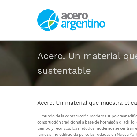
Saltar
al
contenido
Acero. Un material qu
sustentable
Acero. Un material que muestra el c
El mundo de la construcción moderna supo crear edific
construcción tradicional a base de hormigón o ladrillo,
tiempo y recursos, los métodos modernos se centran en e
famosísimo edificio de películas rodadas en Nueva York