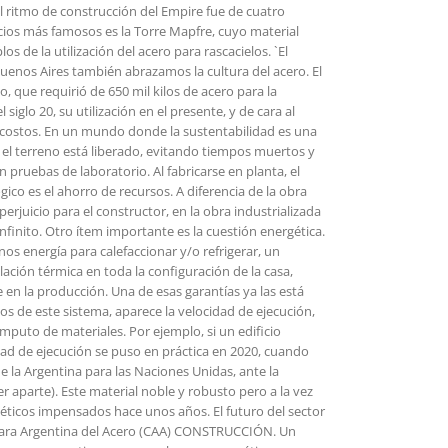
 ritmo de construcción del Empire fue de cuatro
icios más famosos es la Torre Mapfre, cuyo material
 de la utilización del acero para rascacielos. `El
n Buenos Aires también abrazamos la cultura del acero. El
 que requirió de 650 mil kilos de acero para la
glo 20, su utilización en el presente, y de cara al
 costos. En un mundo donde la sustentabilidad es una
e el terreno está liberado, evitando tiempos muertos y
pruebas de laboratorio. Al fabricarse en planta, el
ico es el ahorro de recursos. A diferencia de la obra
juicio para el constructor, en la obra industrializada
nfinito. Otro ítem importante es la cuestión energética.
os energía para calefaccionar y/o refrigerar, un
slación térmica en toda la configuración de la casa,
ne en la producción. Una de esas garantías ya las está
tos de este sistema, aparece la velocidad de ejecución,
mputo de materiales. Por ejemplo, si un edificio
dad de ejecución se puso en práctica en 2020, cuando
e la Argentina para las Naciones Unidas, ante la
 aparte). Este material noble y robusto pero a la vez
géticos impensados hace unos años. El futuro del sector
 Cámara Argentina del Acero (CAA) CONSTRUCCIÓN. Un