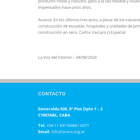
producto noble y robusto, pero a la vez flexible y livi
impensados hace unos años.
Avance. En los últimos tres anos, a pesar de los vaive
construcción de escuelas, hospitales y unidades de prim
construcción en seco. Carlos Vaccaro () Especial
La Voz del Interior – 04/08/2024
CONTACTO
Esmeralda 920, 9° Piso Dpto 1 – 2
C1007ABL, CABA
Tel.
+54 11 43116368 / 6371
Email.
info@acero.org.ar