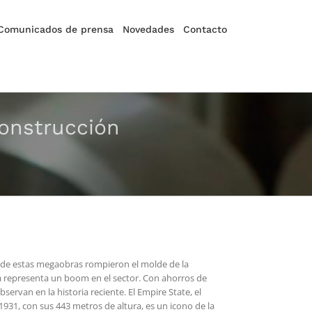
Comunicados de prensa
Novedades
Contacto
construcción
a de estas megaobras rompieron el molde de la
 ya representa un boom en el sector. Con ahorros de
rvan en la historia reciente. El Empire State, el
931, con sus 443 metros de altura, es un icono de la