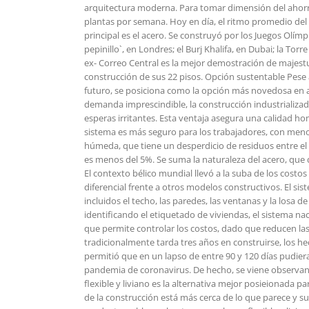
arquitectura moderna. Para tomar dimensión del ahorro
plantas por semana. Hoy en día, el ritmo promedio del 
principal es el acero. Se construyó por los Juegos Olímp
pepinillo`, en Londres; el Burj Khalifa, en Dubai; la Tor
ex- Correo Central es la mejor demostración de majestuo
construcción de sus 22 pisos. Opción sustentable Pese al
futuro, se posiciona como la opción más novedosa en a
demanda imprescindible, la construcción industrializada
esperas irritantes. Esta ventaja asegura una calidad h
sistema es más seguro para los trabajadores, con menos 
húmeda, que tiene un desperdicio de residuos entre el 
es menos del 5%. Se suma la naturaleza del acero, que d
El contexto bélico mundial llevó a la suba de los costo
diferencial frente a otros modelos constructivos. El sis
incluidos el techo, las paredes, las ventanas y la losa 
identificando el etiquetado de viviendas, el sistema nac
que permite controlar los costos, dado que reducen las 
tradicionalmente tarda tres años en construirse, los 
permitió que en un lapso de entre 90 y 120 días pudiera
pandemia de coronavirus. De hecho, se viene observando
flexible y liviano es la alternativa mejor posieionada
de la construcción está más cerca de lo que parece y s