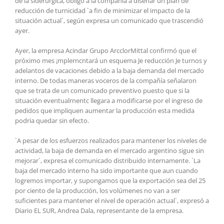
de la siderúrgica, obligó a la compañía a diseñar un plan de
reducción de turnicidad `a fin de minimizar el impacto de la
situación actual`, según expresa un comunicado que trascendió
ayer.
Ayer, la empresa Acindar Grupo ArcclorMittal confirmó que el
próximo mes ¡mplerncntará un esquema Je reducción Je turnos y
adelantos de vacaciones debido a la baja demanda del mercado
interno. De todas maneras voceros de la compañía señalaron
que se trata de un comunicado preventivo puesto que si la
situación eventualrnentc llegara a modificarse por el ingreso de
pedidos que impliquen aumentar la producción esta medida
podria quedar sin efecto.
`A pesar de los esfuerzos realizados para mantener los niveles de
actividad, la baja de demanda en el mercado argentino sigue sin
mejorar`, expresa el comunicado distribuido internamente. `La
baja del mercado interno ha sido importante que aun cuando
logremos importar, y supongamos que la exportación sea del 25
por ciento de la producción, los volúmenes no van a ser
suficientes para mantener el nivel de operación actual`, expresó a
Diario EL SUR, Andrea Dala, representante de la empresa.