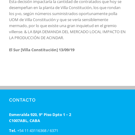
Esta decisión impactaría la cantidad de contratados que hoy se
desempeñan en la planta de Villa Constitución, los que rondan
los y»o, según números suministrados oportunamente polla
UOM de Villa Constitución y que se vería sensiblemente
mermado, por lo que existe una gran inquietud en el gremio
villense. & LA BAJA DEMANDA DEL MERCADO LOCAL IMPACTO EN
LA PRODUCCIÓN DE ACINDAR.
El Sur [Villa Constitución] 13/09/19
CONTACTO
Esmeralda 920, 9° Piso Dpto 1 – 2
C1007ABL, CABA
Tel.
+54 11 43116368 / 6371