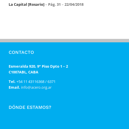
La Capital [Rosario]
–
Pág. 31
–
22/04/2018
CONTACTO
Esmeralda 920, 9° Piso Dpto 1 – 2
C1007ABL, CABA
Tel.
+54 11 43116368 / 6371
Email.
info@acero.org.ar
DÓNDE ESTAMOS?