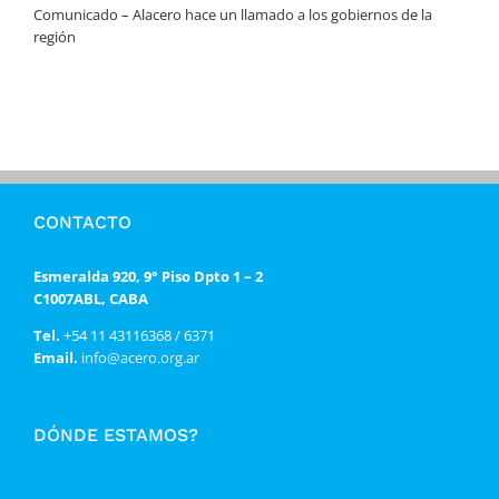
Comunicado – Alacero hace un llamado a los gobiernos de la
región
CONTACTO
Esmeralda 920, 9° Piso Dpto 1 – 2
C1007ABL, CABA
Tel.
+54 11 43116368 / 6371
Email.
info@acero.org.ar
DÓNDE ESTAMOS?