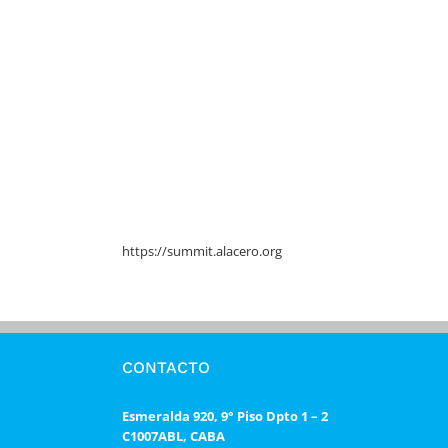
https://summit.alacero.org
CONTACTO
Esmeralda 920, 9° Piso Dpto 1 – 2
C1007ABL, CABA