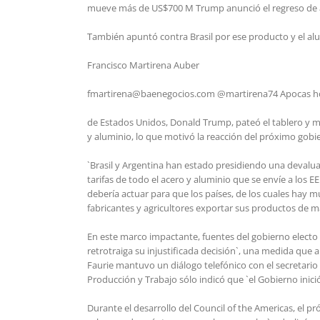
mueve más de US$700 M Trump anunció el regreso de ara
También apuntó contra Brasil por ese producto y el al
Francisco Martirena Auber
fmartirena@baenegocios.com @martirena74 Apocas hor
de Estados Unidos, Donald Trump, pateó el tablero y me
y aluminio, lo que motivó la reacción del próximo gobi
`Brasil y Argentina han estado presidiendo una devalua
tarifas de todo el acero y aluminio que se envíe a los 
debería actuar para que los países, de los cuales hay 
fabricantes y agricultores exportar sus productos de m
En este marco impactante, fuentes del gobierno electo
retrotraiga su injustificada decisión`, una medida que a
Faurie mantuvo un diálogo telefónico con el secretario
Producción y Trabajo sólo indicó que `el Gobierno inic
Durante el desarrollo del Council of the Americas, el pr