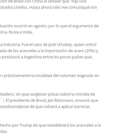
ación de Brasil con China al señalar que `hay una
los Estados Unidos. Hasta ahora sólo me comuniqué con
uación ocurrió en agosto, por lo que el argumento de
na, Rusia e India.
 industria. Fue el caso de José Urtubey, quien criticó
ada de los aranceles a la importación de acero (25%) y
o posicionó a Argentina entre los pocos países que,
on prácticamente la totalidad del volumen asignado en
adero, sin que surgieran pistas sobre la movida de
 presidente de Brasil, Jair Bolsonaro, anunció que
 estadounidense de que volverá a aplicar barreras
o hecho por Trump de que restablecerá los aranceles a la
edas.