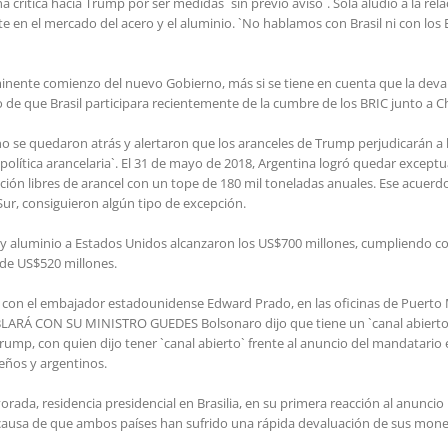
 crítica hacia Trump por ser medidas `sin previo aviso`. Solá aludió a la rel
rte en el mercado del acero y el aluminio. `No hablamos con Brasil ni con 
nente comienzo del nuevo Gobierno, más si se tiene en cuenta que la deval
 que Brasil participara recientemente de la cumbre de los BRIC junto a Chi
o se quedaron atrás y alertaron que los aranceles de Trump perjudicarán a la
olítica arancelaria`. El 31 de mayo de 2018, Argentina logró quedar exceptu
ción libres de arancel con un tope de 180 mil toneladas anuales. Ese acuerd
 Sur, consiguieron algún tipo de excepción.
o y aluminio a Estados Unidos alcanzaron los US$700 millones, cumpliendo c
 de US$520 millones.
con el embajador estadounidense Edward Prado, en las oficinas de Puerto M
ON SU MINISTRO GUEDES Bolsonaro dijo que tiene un `canal abierto` ¦ El
ump, con quien dijo tener `canal abierto` frente al anuncio del mandatario
leños y argentinos.
vorada, residencia presidencial en Brasilia, en su primera reacción al anunci
a causa de que ambos países han sufrido una rápida devaluación de sus mon