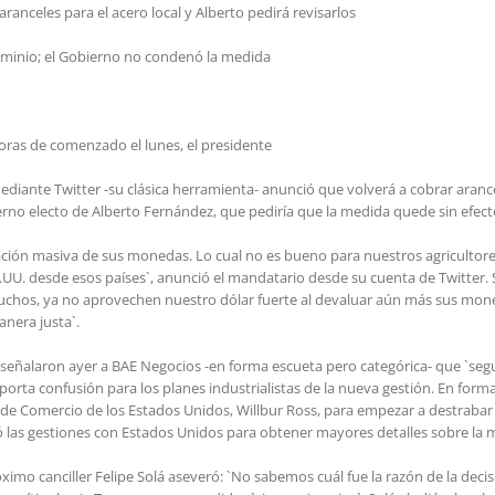
nceles para el acero local y Alberto pedirá revisarlos
uminio; el Gobierno no condenó la medida
as de comenzado el lunes, el presidente
diante Twitter -su clásica herramienta- anunció que volverá a cobrar arance
erno electo de Alberto Fernández, que pediría que la medida quede sin efect
ción masiva de sus monedas. Lo cual no es bueno para nuestros agricultores.
EE.UU. desde esos países`, anunció el mandatario desde su cuenta de Twitter.
muchos, ya no aprovechen nuestro dólar fuerte al devaluar aún más sus mone
anera justa`.
 señalaron ayer a BAE Negocios -en forma escueta pero categórica- que `se
porta confusión para los planes industrialistas de la nueva gestión. En forma 
 de Comercio de los Estados Unidos, Willbur Ross, para empezar a destrabar 
ió las gestiones con Estados Unidos para obtener mayores detalles sobre la m
óximo canciller Felipe Solá aseveró: `No sabemos cuál fue la razón de la deci