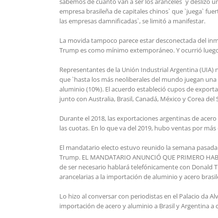
sabemos de cuánto van a ser los aranceles` y deslizó una
empresa brasileña de capitales chinos` que `juega` fue
las empresas damnificadas`, se limitó a manifestar.
La movida tampoco parece estar desconectada del inmi
Trump es como mínimo extemporáneo. Y ocurrió luego de
Representantes de la Unión Industrial Argentina (UIA) n
que `hasta los más neoliberales del mundo juegan una p
aluminio (10%). El acuerdo estableció cupos de exporta
junto con Australia, Brasil, Canadá, México y Corea del
Durante el 2018, las exportaciones argentinas de acer
las cuotas. En lo que va del 2019, hubo ventas por más
El mandatario electo estuvo reunido la semana pasada 
Trump. EL MANDATARIO ANUNCIÓ QUE PRIMERO HABLARÁ C
de ser necesario hablará telefónicamente con Donald Tr
arancelarias a la importación de aluminio y acero brasi
Lo hizo al conversar con periodistas en el Palacio da Al
importación de acero y aluminio a Brasil y Argentina 