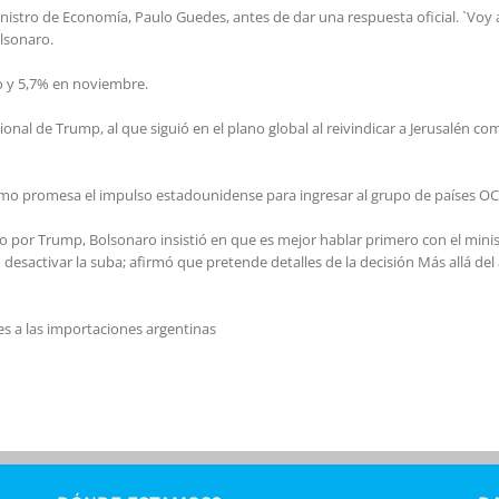
istro de Economía, Paulo Guedes, antes de dar una respuesta oficial. `Voy 
olsonaro.
año y 5,7% en noviembre.
nal de Trump, al que siguió en el plano global al reivindicar a Jerusalén com
como promesa el impulso estadounidense para ingresar al grupo de países O
ho por Trump, Bolsonaro insistió en que es mejor hablar primero con el mini
 desactivar la suba; afirmó que pretende detalles de la decisión Más allá d
es a las importaciones argentinas