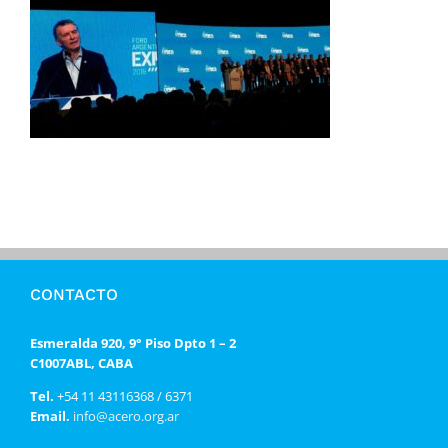
CONTACTO
Esmeralda 920, 9° Piso Dpto 1 – 2
C1007ABL, CABA
Tel.
+54 11 43116368 / 6371
Email.
info@acero.org.ar