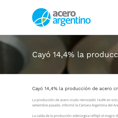
Saltar
al
contenido
Cayó 14,4% la produc
Cayó 14,4% la producción de acero c
La producción de acero crudo retrocedió 14,4% en octu
setiembre pasado, informó la Cámara Argentina del Ac
La caída de la producción siderúrgica reflejó el magro 