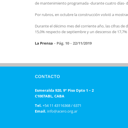
de mantenimiento programada -durante cuatro días- de 
Por rubros, en octubre la construcción volvió a mostrar
Durante el décimo mes del corriente año, las cifras de
15,0% respecto de septiembre y un descenso de 17,7% 
La Prensa
–
Pág. 10
–
22/11/2019
CONTACTO
Esmeralda 920, 9° Piso Dpto 1 – 2
C1007ABL, CABA
Tel.
+54 11 43116368 / 6371
Email.
info@acero.org.ar