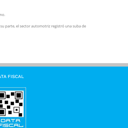
rno.
su parte, el sector automotriz registró una suba de
TA FISCAL