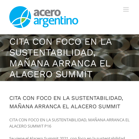
Saltar
al
contenido
CITA CON FOCO EN LA
SUSTENTABILIDAD,
MAÑANA ARRANCA EL
ALACERO SUMMIT
CITA CON FOCO EN LA SUSTENTABILIDAD,
MAÑANA ARRANCA EL ALACERO SUMMIT
CITA CON FOCO EN LA SUSTENTABILIDAD, MAÑANA ARRANCA EL
ALACERO SUMMIT P16
Se viene el Alacero Summit 2021, con foco en la sustentabilidad