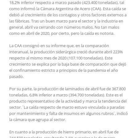
18,2% inferior respecto a marzo pasado (423.400 toneladas), tal
como informó la Cámara Argentina de Acero (CAA). Esta caída se
debió al crecimiento de los contagios y otros factores externos a
las fábricas. Tras un buen marzo para el sector y la industria en
general, abril va cerrando con números malos. No tan malos
como en abril de 2020, por cierto, pero la caída es notoria.
La CAA consignó en su informe que, en la comparación
interanual, la producción siderúrgica creció durante abril 223%
respecto al mismo mes de 2020 (107.100 toneladas). Este
crecimiento se explica por la baja base de comparación que dejó
el confinamiento estricto a principios de la pandemia el año
pasado.
Por su parte, la producción de laminados de abril fue de 367.800
toneladas, 6,8% inferior a marzo (394.700 toneladas). Este es el
producto representativo de la actividad y marca la tendencia del
sector. `La caída respecto de marzo estuvo vinculada a paradas
por mantenimiento y falta de insumos en algunos rubros`, indicó
la cámara que agrupa al sector.
En cuanto a la producción de hierro primario, en abril fue de
244.500 toneladas, resultando 3,1% superior a la de marzo