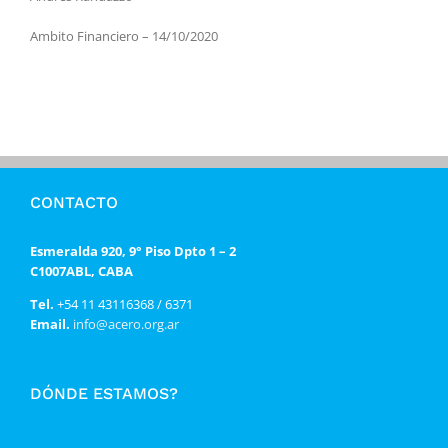
Ambito Financiero – 14/10/2020
CONTACTO
Esmeralda 920, 9° Piso Dpto 1 – 2
C1007ABL, CABA
Tel.
+54 11 43116368 / 6371
Email.
info@acero.org.ar
DÓNDE ESTAMOS?