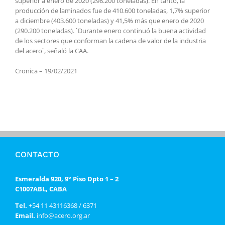
superior a enero de 2020 (298.200 toneladas). En tanto, la
producción de laminados fue de 410.600 toneladas, 1,7% superior
a diciembre (403.600 toneladas) y 41,5% más que enero de 2020
(290.200 toneladas). `Durante enero continuó la buena actividad
de los sectores que conforman la cadena de valor de la industria
del acero`, señaló la CAA.
Cronica – 19/02/2021
CONTACTO
Esmeralda 920, 9° Piso Dpto 1 – 2
C1007ABL, CABA
Tel.
+54 11 43116368 / 6371
Email.
info@acero.org.ar