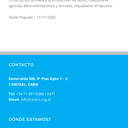
agrícola, electrodomésticos y envases, impulsaron el repunte.
Diario Popular – 11/11/2020
CONTACTO
Esmeralda 920, 9° Piso Dpto 1 – 2
C1007ABL, CABA
Tel.
+54 11 43116368 / 6371
Email.
info@acero.org.ar
DÓNDE ESTAMOS?