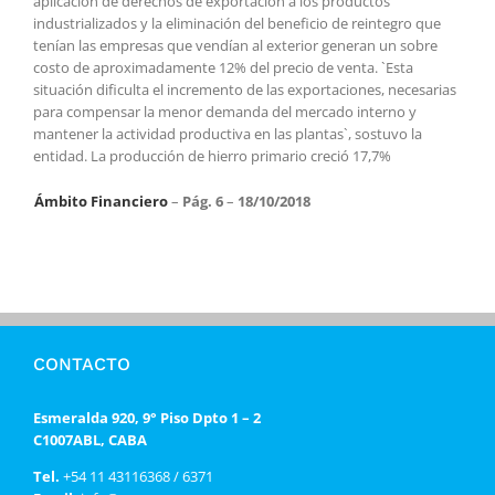
aplicación de derechos de exportación a los productos
industrializados y la eliminación del beneficio de reintegro que
tenían las empresas que vendían al exterior generan un sobre
costo de aproximadamente 12% del precio de venta. `Esta
situación dificulta el incremento de las exportaciones, necesarias
para compensar la menor demanda del mercado interno y
mantener la actividad productiva en las plantas`, sostuvo la
entidad. La producción de hierro primario creció 17,7%
Ámbito Financiero
–
Pág. 6
–
18/10/2018
CONTACTO
Esmeralda 920, 9° Piso Dpto 1 – 2
C1007ABL, CABA
Tel.
+54 11 43116368 / 6371