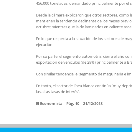
456.000 toneladas, demandado principalmente por el se
Desde la cámara explicaron que otros sectores, como la
mantienen la tendencia declinante de los meses previos
octubre; mientras que la de laminados en caliente asce
En lo que respecta a la situación de los sectores de m
ejecución.
Por su parte, el segmento automotriz, cierra el año c
exportación de vehículos (de 29%) principalmente a Bra
Con similar tendencia, el segmento de maquinaria e imp
En tanto, el sector de línea blanca continúa `muy dep
las altas tasas de interés`.
El Economista
–
Pág. 10
–
21/12/2018