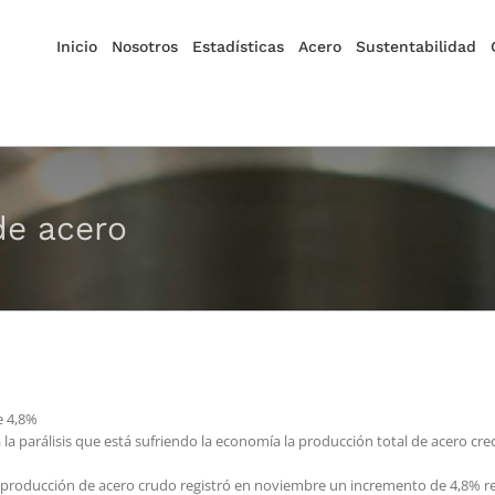
Inicio
Nosotros
Estadísticas
Acero
Sustentabilidad
de acero
e 4,8%
a la parálisis que está sufriendo la economía la producción total de acero cr
 producción de acero crudo registró en noviembre un incremento de 4,8% res