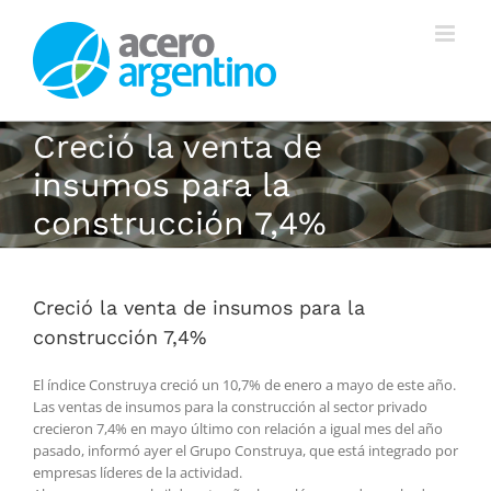
Saltar
al
contenido
Creció la venta de
insumos para la
construcción 7,4%
Creció la venta de insumos para la
construcción 7,4%
El índice Construya creció un 10,7% de enero a mayo de este año.
Las ventas de insumos para la construcción al sector privado
crecieron 7,4% en mayo último con relación a igual mes del año
pasado, informó ayer el Grupo Construya, que está integrado por
empresas líderes de la actividad.