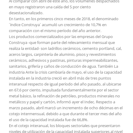
Al comparar con abril de este año, los volúmenes despachados
en mayo registraron una caída del S por ciento
desestacionalizado.
En tanto, en los primeros cinco meses de 2018, el denominado
`índice Construya` acumuló un crecimiento de 10,7% en
comparación con el mismo período del año anterior.
Los productos comercializados por las empresas del Grupo
Construya -que forman parte del relevamiento mensual que
realiza la entidad- son ladrillos cerámicos, cemento portland, cal,
aceros largos, carpintería de aluminio, pisos y revestimientos
cerámicos, adhesivos y pastinas, pinturas impermeabilizantes,
sanitarios, grifería y caños de conducción de agua. También La
industria Ante la crisis cambiaría de mayo, el uso de la capacidad
instalada en la industria creció en abril más de tres puntos
interanual respecto de igual período del año pasado, al ubicarse
en 67,6 por ciento, impulsada fundamentalmente por el sector
metal básico, la refinación de petróleo, productos minerales no
metálicos y papel y cartón, informó ayer el Indec. Respecto a
marzo pasado, abril marcó un incremento de ocho décimas en el
cotejo intermensual, debido a que durante el tercer mes del año
el uso de la capacidad instalada fue de 66,8%.
En el cotejo interanual, los bloques sectoriales que presentaron
niveles de utilización de la capacidad instalada superiores al nivel