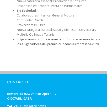
Nueva categoría especial: Producción y Consumo
Responsables: Ecohotel Posta de Purmamarca
Eje Sociedad
:
Colaboradores Internos: General Motors
Comunidad: Gerdau
Proveedores: L’Oreal
Nueva categoría especial: Salud y Bienestar: Cervecería y
Maltería Quilmes y Tenaris
https://www.comunicarseweb.com/noticia/se-anunciaron-
los-15-ganadores-del-premio-ciudadania-empresaria-2020
CONTACTO
Esmeralda 920, 9° Piso Dpto 1 – 2
C1007ABL, CABA
Tel.
+54 11 43116368 / 6371