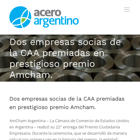
Saltar
al
contenido
Dos empresas socias de
la CAA premiadas en
prestigioso premio
Amcham.
Dos empresas socias de la CAA premiadas
en prestigioso premio Amcham.
AmCham Argentina – La Cámara de Comercio de Estados Unidos
en Argentina – realizó su 22° entrega del Premio Ciudadanía
Empresaria. Durante la ceremonia, que se desarrolló de manera
virtual por primera vez en la historia del premio, la entidad