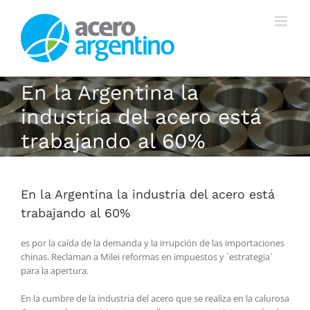
Saltar
al
contenido
En la Argentina la
industria del acero está
trabajando al 60%
En la Argentina la industria del acero está
trabajando al 60%
es por la caída de la demanda y la irrupción de las importaciones
chinas. Reclaman a Milei reformas en impuestos y `estrategia`
para la apertura.
En la cumbre de la industria del acero que se realiza en la calurosa