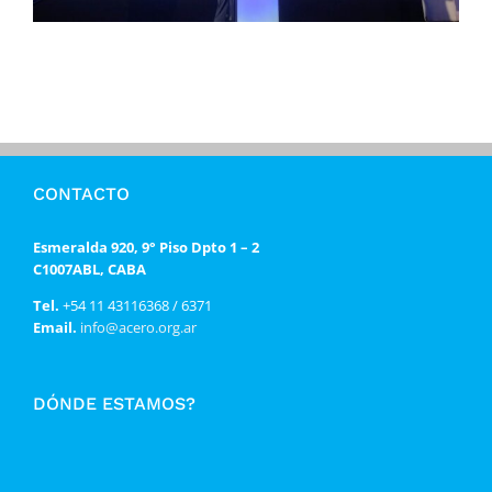
CONTACTO
Esmeralda 920, 9° Piso Dpto 1 – 2
C1007ABL, CABA
Tel.
+54 11 43116368 / 6371
Email.
info@acero.org.ar
DÓNDE ESTAMOS?