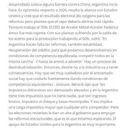
desarrollado coloca alguna barrera contra China, Argentina no lo
hace. Es optimista respecto a 2026, resalta la alianza con Estados
Unidos y cree que el resultado electoral dio oxígeno para las
reformas pero plantea que el cepo debería abrirse más rápido.
Ternium trabaja al 70%, El CEO de Arcelor Mittal-Acindar Federico
Amos fue más tajante. Con sus plantas sufriendo por la caída de
los aceros para la producción trabajando al 60%, soltó: `En
Argentina hacen falta las reformas, también estabilidad,
recuperación del crédito, para que podamos desenvolvernos en
condiciones de competencia equilibrada, competir todos en la
misma cancha`. Y hasta se animó a advertir: `Hay un proceso de
desindustrialización. Entonces, decirle no a la industria va a tener
consecuencias. Hay que ser muy cuidadoso por el entramado
social hay que cuidarlo fuertemente dando condiciones de
competencia equivalentes`, sostuvo. Berardi dijo que `los
impuestos distorsivos son demasiado elevados y en la Argentina
tiene tres impuestos que no tiene nadie, que son ingresos
brutos, impuesto al cheque y tasas municipales. Y eso implica
una carga impositiva mayor que cualquier otro competidor. Pero
las elecciones recientes le dan un aire al gobierno para empujar
las reformas estructurales, que es lo que estamos esperando. El
apoyo de Estados Unidos para la Argentina es muy importante,