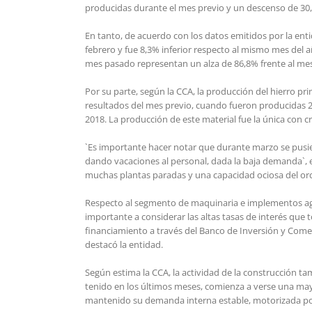
producidas durante el mes previo y un descenso de 30,
En tanto, de acuerdo con los datos emitidos por la ent
febrero y fue 8,3% inferior respecto al mismo mes del 
mes pasado representan un alza de 86,8% frente al mes
Por su parte, según la CCA, la producción del hierro p
resultados del mes previo, cuando fueron producidas 
2018. La producción de este material fue la única con 
`Es importante hacer notar que durante marzo se pusi
dando vacaciones al personal, dada la baja demanda`, e
muchas plantas paradas y una capacidad ociosa del ord
Respecto al segmento de maquinaria e implementos agrí
importante a considerar las altas tasas de interés que 
financiamiento a través del Banco de Inversión y Come
destacó la entidad.
Según estima la CCA, la actividad de la construcción 
tenido en los últimos meses, comienza a verse una may
mantenido su demanda interna estable, motorizada por