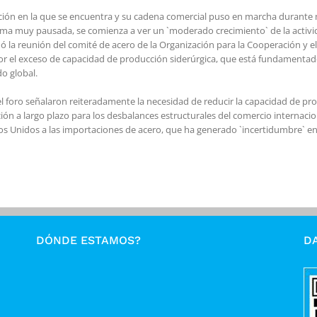
tuación en la que se encuentra y su cadena comercial puso en marcha durante
forma muy pausada, se comienza a ver un `moderado crecimiento` de la activ
ó la reunión del comité de acero de la Organización para la Cooperación y e
r el exceso de capacidad de producción siderúrgica, que está fundamentado
o global.
l foro señalaron reiteradamente la necesidad de reducir la capacidad de pro
ión a largo plazo para los desbalances estructurales del comercio internacion
os Unidos a las importaciones de acero, que ha generado `incertidumbre` en 
DÓNDE ESTAMOS?
DA