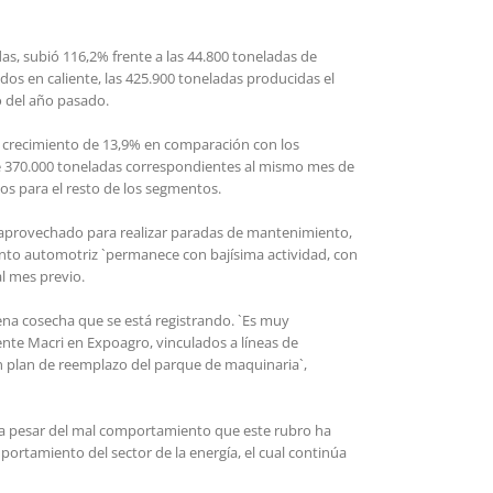
as, subió 116,2% frente a las 44.800 toneladas de
os en caliente, las 425.900 toneladas producidas el
o del año pasado.
un crecimiento de 13,9% en comparación con los
de 370.000 toneladas correspondientes al mismo mes de
os para el resto de los segmentos.
 aprovechado para realizar paradas de mantenimiento,
mento automotriz `permanece con bajísima actividad, con
l mes previo.
na cosecha que se está registrando. `Es muy
dente Macri en Expoagro, vinculados a líneas de
n plan de reemplazo del parque de maquinaria`,
e a pesar del mal comportamiento que este rubro ha
ortamiento del sector de la energía, el cual continúa