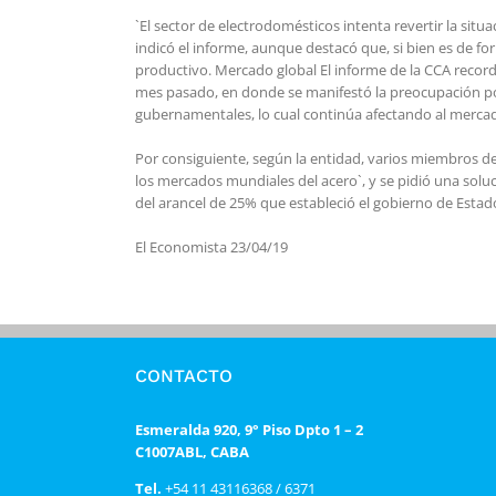
`El sector de electrodomésticos intenta revertir la si
indicó el informe, aunque destacó que, si bien es de 
productivo. Mercado global El informe de la CCA record
mes pasado, en donde se manifestó la preocupación po
gubernamentales, lo cual continúa afectando al mercad
Por consiguiente, según la entidad, varios miembros de
los mercados mundiales del acero`, y se pidió una soluc
del arancel de 25% que estableció el gobierno de Estad
El Economista 23/04/19
CONTACTO
Esmeralda 920, 9° Piso Dpto 1 – 2
C1007ABL, CABA
Tel.
+54 11 43116368 / 6371