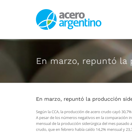
Saltar
al
contenido
En marzo, repuntó la 
En marzo, repuntó la producción sid
Según la CCA, la producción de acero crudo cayó 30,7
A pesar de los números negativos en la comparación int
mensual de la producción siderúrgica del mes pasado ar
crudo, que en febrero había caído 14,2% mensual y 23,