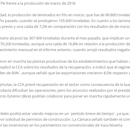
7% frente a la producción de marzo de 2018.
idad, la producción de laminados en frío en marzo, que fue de 96.800 tonelad
año pasado, cuando se produjeron 105.600 toneladas. En cuanto a los laminad
 previo y una caída de 7,2% en comparación con los resultados de de marz
rimario alcanzó las 307.900 toneladas durante el mes pasado, que implican 
270.200 toneladas, aunque una caída de 16,8% en relación a la producción 
crecimiento mensual en el informe anterior, cuando arrojó resultados negativ
eron en marcha las plantas productivas de los establecimientos que habían
xplicó la CCA sobre los resultados de la recuperación, e indicó que el seg
en de 60%`, aunque señaló que las exportaciones crecieron 8,5% respecto a
colas, la CCA prevé recuperación en el sector como consecuencia de la bue
todavía dificultan las operaciones, pero los anuncios realizados por el presi
rcio Exterior (Bice) podrían colaborar para poner en marcha rápidamente u
también podría estar viendo mejoras en un `período breve de tiempo`, ya qu
or solicitud de permisos de construcción. La Cámara señaló también el comp
 las inversiones en los yacimientos no convencionales de Vaca Muerta.