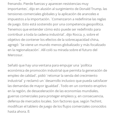
frenando. Pierde fuerzas y aparecen resistencias muy
importantes`, dijo en alusión al surgimiento de Donald Trump, las
tensiones comerciales globales y la aplicación de aranceles e
impuestos a la importación. `Comenzaron a redefinirse las reglas
de juego. Esto está sostenido por una competencia geopolítica.
Tenemos que entender cómo esto puede ser redefinido para
contribuir a toda la cadena industrial`, dijo Rocca, y, sobre el
objetivo de contener los efectos de la sobrecapacidad china,
agregó: `Se viene un mundo menos globalizado y más focalizado
en la regionalización`. Allí coló su mirada sobre el futuro del
Mercosur.
Señaló que hay una ventana para empujar una `política
económica de promoción industrial que permita la generación de
empleo de calidad`, pidió `retomar la senda del crecimiento
industrial` y reclamó un `desarrollo inclusivo que pueda satisfacer
las demandas de mayor igualdad`. Todo en un contexto eruptivo
en la región, de desaceleración de las economías mundiales,
guerras comerciales para proteger empleos y, en consecuencia,
defensa de mercados locales. Son factores que, según Techint,
modifican el tablero de juego de los flujos comerciales conocidos
hasta ahora. ß