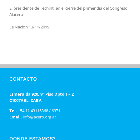
El presidente de Techint, en el cierre del primer día del Congreso
Alacero
La Nacion 13/11/2019
CONTACTO
Esmeralda 920, 9° Piso Dpto 1 – 2
C1007ABL, CABA
Tel.
+54 11 43116368 / 6371
Email.
info@acero.org.ar
DÓNDE ESTAMOS?