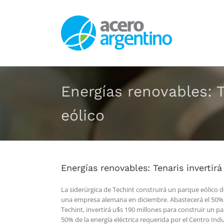
Saltar
al
contenido
Energías renovables: 
eólico
Energías renovables: Tenaris invertir
La siderúrgica de Techint construirá un parque eólico 
una empresa alemana en diciembre. Abastecerá el 50% de
Techint, invertirá u$s 190 millones para construir un 
50% de la energía eléctrica requerida por el Centro In