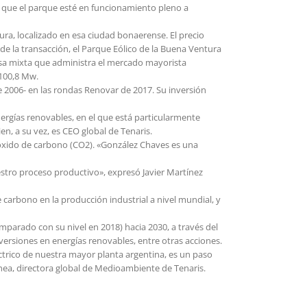
ra que el parque esté en funcionamiento pleno a
ra, localizado en esa ciudad bonaerense. El precio
e la transacción, el Parque Eólico de la Buena Ventura
esa mixta que administra el mercado mayorista
 100,8 Mw.
2006- en las rondas Renovar de 2017. Su inversión
nergías renovables, en el que está particularmente
n, a su vez, es CEO global de Tenaris.
ióxido de carbono (CO2). «González Chaves es una
stro proceso productivo», expresó Javier Martínez
 carbono en la producción industrial a nivel mundial, y
parado con su nivel en 2018) hacia 2030, a través del
nversiones en energías renovables, entre otras acciones.
éctrico de nuestra mayor planta argentina, es un paso
hea, directora global de Medioambiente de Tenaris.