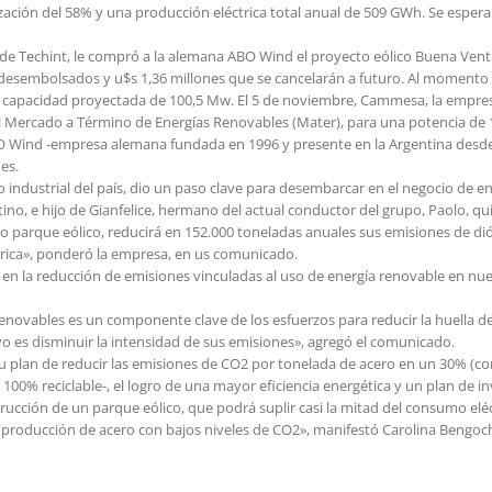
lización del 58% y una producción eléctrica total anual de 509 GWh. Se espe
de Techint, le compró a la alemana ABO Wind el proyecto eólico Buena Ventu
 desembolsados y u$s 1,36 millones que se cancelarán a futuro. Al momento d
una capacidad proyectada de 100,5 Mw. El 5 de noviembre, Cammesa, la empr
 el Mercado a Término de Energías Renovables (Mater), para una potencia de
O Wind -empresa alemana fundada en 1996 y presente en la Argentina desde 
es.
 industrial del país, dio un paso clave para desembarcar en el negocio de e
no, e hijo de Gianfelice, hermano del actual conductor del grupo, Paolo, quie
io parque eólico, reducirá en 152.000 toneladas anuales sus emisiones de d
trica», ponderó la empresa, en us comunicado.
 en la reducción de emisiones vinculadas al uso de energía renovable en nue
renovables es un componente clave de los esfuerzos para reducir la huella de
ivo es disminuir la intensidad de sus emisiones», agregó el comunicado.
u plan de reducir las emisiones de CO2 por tonelada de acero en un 30% (com
 100% reciclable-, el logro de una mayor eficiencia energética y un plan de i
trucción de un parque eólico, que podrá suplir casi la mitad del consumo el
a producción de acero con bajos niveles de CO2», manifestó Carolina Bengoc