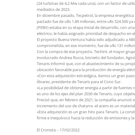
(24 turbinas de 4,2 Mw cada una), con un factor de uti
mediados de 2023.
En diciembre pasado, Tecpetrol, la empresa energética 
pactado fue de u$s 1,89 millones, entre u$s 524.500 ya
(PEBV) estaba en su etapa inicial de desarrollo, con 
eléctrico, le había asignado prioridad de despacho en
El proyecto Buena Ventura había sido adjudicado a AB
comprometida, en ese momento, fue de u$s 131 millon
Con la compra de ese proyecto, Techint, el mayor grupo
involucrado Andrea Rocca, bisnieto del fundador, Agosti
Tenaris informó que, con el abastecimiento de su prop
ubicación favorable para la producción de energía eléc
«Con esta adquisición estratégica, damos un gran paso
Álvarez, presidente de Tenaris para el Cono Sur.
«La posibilidad de obtener energía a partir de fuentes 
es uno de los ejes del plan 2030 de Tenaris, cuyo objet
Precisó que, en febrero de 2021, la compañía anunció s
incremento del uso de chatarra -el acero es un material
«Esta adquisición es un gran hito para Tenaris. La cons
firme e inequívoco hacia la reducción de emisiones y l
El Cronista – 17/02/2022