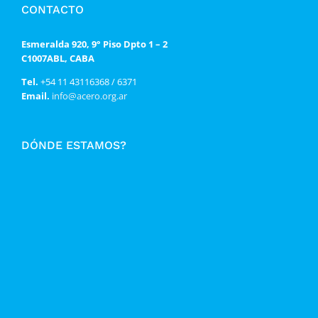
CONTACTO
Esmeralda 920, 9° Piso Dpto 1 – 2
C1007ABL, CABA
Tel.
+54 11 43116368 / 6371
Email.
info@acero.org.ar
DÓNDE ESTAMOS?