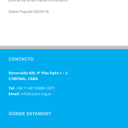
Diario Popular 02/03/18
CONTACTO
Esmeralda 920, 9° Piso Dpto 1 – 2
C1007ABL, CABA
Tel.
+54 11 43116368 / 6371
Email.
info@acero.org.ar
DÓNDE ESTAMOS?