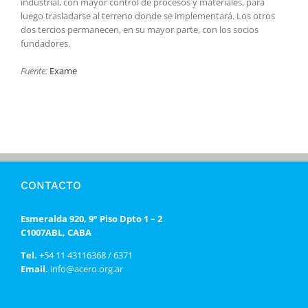
industrial, con mayor control de procesos y materiales, para
luego trasladarse al terreno donde se implementará. Los otros
dos tercios permanecen, en su mayor parte, con los socios
fundadores.
Fuente:
Exame
CONTACTO
Esmeralda 920, 9° Piso Dpto 1 – 2
C1007ABL, CABA
Tel.
+54 11 43116368 / 6371
Email.
info@acero.org.ar