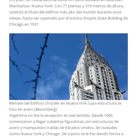
Manhattan, Nueva York. Con 77 plantas y 319 metros de altura,
ostentó el título del edificio más alto del mundo durante once
meses, hasta ser superado por el icónico Empire State Building de
Chicago en 1931.
Remate del Edificio Chrysler en Nueva York cuya estructura se
hizo en acero (Bloomberg)
Argentina no fue la excepción en ese sentido. Desde 1900
comenzaron a llegar cubiertas figurativas con estructuras de
acero y mampuesto traídas de Estados Unidos, de ciudades
como Nueva York y Chicago. De a poco se le fue dando forma a