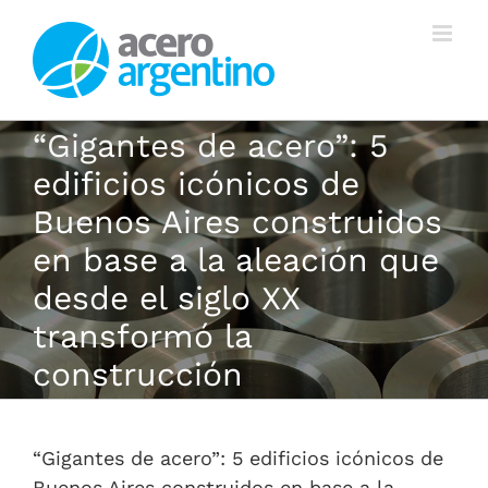
Saltar
al
contenido
“Gigantes de acero”: 5
edificios icónicos de
Buenos Aires construidos
en base a la aleación que
desde el siglo XX
transformó la
construcción
“Gigantes de acero”: 5 edificios icónicos de
Buenos Aires construidos en base a la