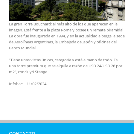
La gran Torre Bouchard: el más alto de los que aparecen en la
imagen. Está frente a la plaza Roma y posee un remate piramidal
La obra fue inaugurada en 1994, y en la actualidad alberga la sede
de Aerolíneas Argentinas, la Embajada de Japón y oficinas del
Banco Mundial.
“Tiene unas vistas únicas, categoría y está a mano de todo. Es
una torre premium que se alquila a razón de USD 24/USD 26 por
m2″, concluyó Stange.
Infobae – 11/02/2024
CONTACTO