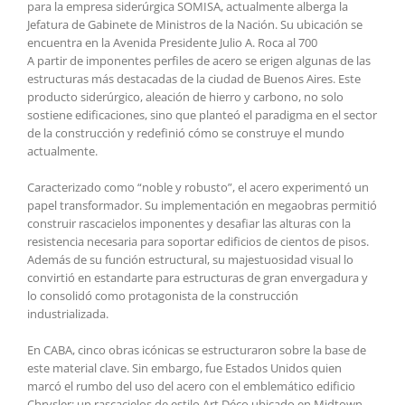
para la empresa siderúrgica SOMISA, actualmente alberga la
Jefatura de Gabinete de Ministros de la Nación. Su ubicación se
encuentra en la Avenida Presidente Julio A. Roca al 700
A partir de imponentes perfiles de acero se erigen algunas de las
estructuras más destacadas de la ciudad de Buenos Aires. Este
producto siderúrgico, aleación de hierro y carbono, no solo
sostiene edificaciones, sino que planteó el paradigma en el sector
de la construcción y redefinió cómo se construye el mundo
actualmente.
Caracterizado como “noble y robusto”, el acero experimentó un
papel transformador. Su implementación en megaobras permitió
construir rascacielos imponentes y desafiar las alturas con la
resistencia necesaria para soportar edificios de cientos de pisos.
Además de su función estructural, su majestuosidad visual lo
convirtió en estandarte para estructuras de gran envergadura y
lo consolidó como protagonista de la construcción
industrializada.
En CABA, cinco obras icónicas se estructuraron sobre la base de
este material clave. Sin embargo, fue Estados Unidos quien
marcó el rumbo del uso del acero con el emblemático edificio
Chrysler: un rascacielos de estilo Art Déco ubicado en Midtown