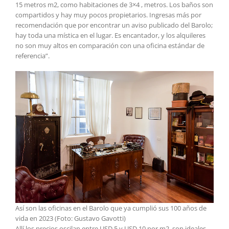
15 metros m2, como habitaciones de 3×4 , metros. Los baños son
compartidos y hay muy pocos propietarios. Ingresas más por
recomendación que por encontrar un aviso publicado del Barolo;
hay toda una mística en el lugar. Es encantador, y los alquileres
no son muy altos en comparación con una oficina estándar de
referencia”.
Así son las oficinas en el Barolo que ya cumplió sus 100 años de
vida en 2023 (Foto: Gustavo Gavotti)
Allí los precios oscilan entre USD 5 y USD 10 por m2, son ideales