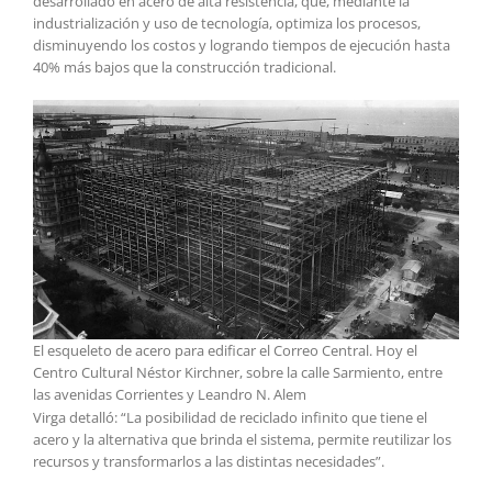
desarrollado en acero de alta resistencia, que, mediante la
industrialización y uso de tecnología, optimiza los procesos,
disminuyendo los costos y logrando tiempos de ejecución hasta
40% más bajos que la construcción tradicional.
El esqueleto de acero para edificar el Correo Central. Hoy el
Centro Cultural Néstor Kirchner, sobre la calle Sarmiento, entre
las avenidas Corrientes y Leandro N. Alem
Virga detalló: “La posibilidad de reciclado infinito que tiene el
acero y la alternativa que brinda el sistema, permite reutilizar los
recursos y transformarlos a las distintas necesidades”.