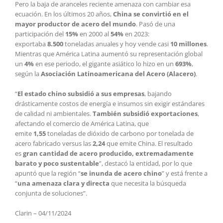
Pero la baja de aranceles reciente amenaza con cambiar esa
ecuación. En los últimos 20 años,
China se convirtió en el
mayor productor de acero del mundo
. Pasó de una
participación del
15%
en 2000 al
54%
en 2023:
exportaba
8.500
toneladas anuales y hoy vende casi
10 millones
.
Mientras que América Latina aumentó su representación global
un
4%
en ese periodo, el gigante asiático lo hizo en un
693%
,
según la
Asociación Latinoamericana del Acero (Alacero)
.
“
El estado chino subsidió a sus empresas
, bajando
drásticamente costos de energía e insumos sin exigir estándares
de calidad ni ambientales.
También subsidió exportaciones
,
afectando el comercio de América Latina, que
emite
1,55
toneladas de dióxido de carbono por tonelada de
acero fabricado versus las
2,24
que emite China. El resultado
es
gran cantidad de acero producido, extremadamente
barato y poco sustentable
”, destacó la entidad, por lo que
apuntó que la región “
se inunda de acero chino
” y está frente a
“
una amenaza clara y directa
que necesita la búsqueda
conjunta de soluciones”.
Clarin – 04/11/2024