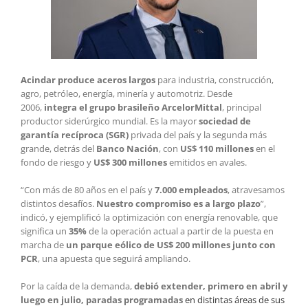
Acindar produce aceros largos
para industria, construcción,
agro, petróleo, energía, minería y automotriz. Desde
2006,
integra el grupo brasileño ArcelorMittal
, principal
productor siderúrgico mundial. Es la mayor
sociedad de
garantía recíproca (SGR)
privada del país y la segunda más
grande, detrás del
Banco Nación
, con
US$ 110 millones
en el
fondo de riesgo y
US$ 300 millones
emitidos en avales.
“Con más de 80 años en el país y
7.000 empleados
, atravesamos
distintos desafíos.
Nuestro compromiso es a largo plazo
”,
indicó, y ejemplificó la optimización con energía renovable, que
significa un
35%
de la operación actual a partir de la puesta en
marcha de
un parque eólico de US$ 200 millones junto con
PCR
, una apuesta que seguirá ampliando.
Por la caída de la demanda,
debió extender, primero en abril y
luego en julio, paradas programadas
en distintas áreas de sus