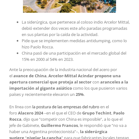
La siderúrgica, que pertenece al coloso indio Arcelor Mittal,
debió extender dos veces este año paradas programadas
en sus plantas por la caída de la actividad.
Pide que se implementen medidas antidumping, como lo
hizo Paolo Rocca.
China pasó de una participación en el mercado global del
15% en 2000 al 54% en 2023.
Ante la preocupación de la industria nacional del acero por
el
avance de China
,
Arcelor-Mittal Acindar propone una
apertura comercial que proteja al sector
con
aranceles a la
importación
al gigante asiático
como los que pusieron varios
países y recientemente elevaron un
25%
.
En línea con
la postura de las empresas del rubro
en el
foro
Alacero 2024
–en el que el CEO de
Grupo Techint
,
Paolo
Rocca
, dijo que “competir con China es imposible”, a lo que el
jefe de Gabinete,
Guillermo Francos
, le respondió que “no va a
haber una Argentina proteccionista”–,
la siderúrgica
sugiere
“
nivelar la cancha
” para que fabricantes locales tengan