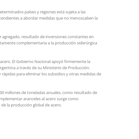
eterminados países y regiones está sujeta a las
 y tendientes a abordar medidas que no menoscaben la
or agregado, resultado de inversiones constantes en
lutamente complementaria a la producción siderúrgica
e acero. El Gobierno Nacional apoyó firmemente la
gentina a través de su Ministerio de Producción.
rápidas para eliminar los subsidios y otras medidas de
 700 millones de toneladas anuales, como resultado de
 implementar aranceles al acero surge como
 de la producción global de acero.