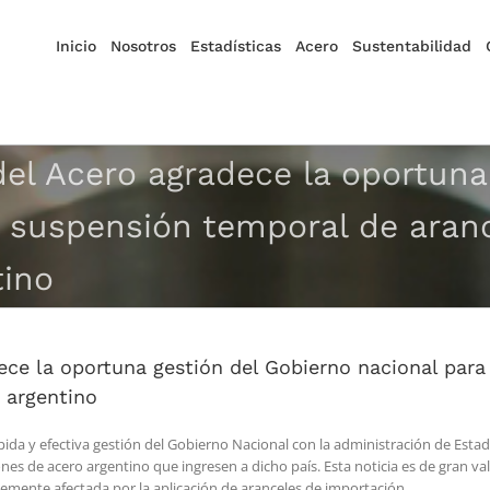
Inicio
Nosotros
Estadísticas
Acero
Sustentabilidad
el Acero agradece la oportuna
la suspensión temporal de aran
tino
ce la oportuna gestión del Gobierno nacional para
 argentino
pida y efectiva gestión del Gobierno Nacional con la administración de Est
nes de acero argentino que ingresen a dicho país. Esta noticia es de gran val
temente afectada por la aplicación de aranceles de importación.