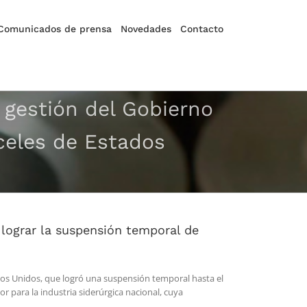
Comunicados de prensa
Novedades
Contacto
 gestión del Gobierno
celes de Estados
 lograr la suspensión temporal de
ados Unidos, que logró una suspensión temporal hasta el
or para la industria siderúrgica nacional, cuya