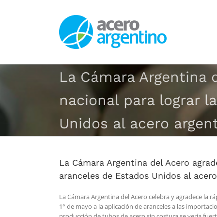
Saltar
al
contenido
La Cámara Argentina d
nacional para lograr 
Unidos al acero argen
La Cámara Argentina del Acero agrade
aranceles de Estados Unidos al acero
La Cámara Argentina del Acero celebra y agradece la rá
1° de mayo a la aplicación de aranceles a las importacio
producción de tubos de acero sin costura se vería fuer