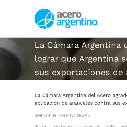
Saltar
al
contenido
La Cámara Argentina d
lograr que Argentina 
sus exportaciones de
La Cámara Argentina del Acero agrade
aplicación de aranceles contra sus e
Buenos Aires, 1 de mayo de 2018.
Gracias a la efectiva y rápida negociación del Gobierno