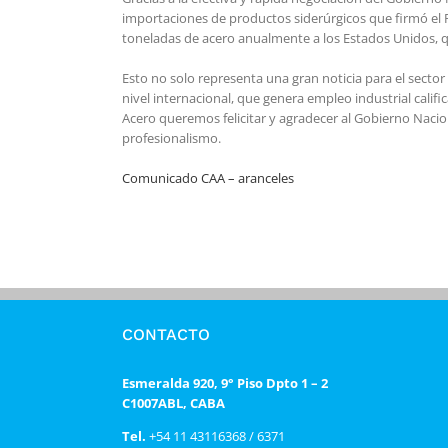
importaciones de productos siderúrgicos que firmó el 
toneladas de acero anualmente a los Estados Unidos, 
Esto no solo representa una gran noticia para el sector
nivel internacional, que genera empleo industrial cali
Acero queremos felicitar y agradecer al Gobierno Nacio
profesionalismo.
Comunicado CAA – aranceles
CONTACTO
Esmeralda 920, 9° Piso Dpto 1 – 2
C1007ABL, CABA
Tel.
+54 11 43116368 / 6371