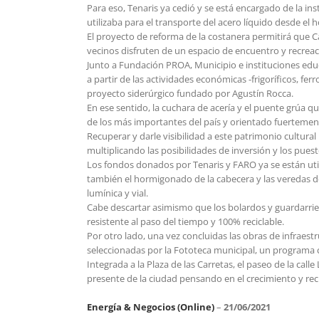
Para eso, Tenaris ya cedió y se está encargado de la in
utilizaba para el transporte del acero líquido desde el 
El proyecto de reforma de la costanera permitirá que C
vecinos disfruten de un espacio de encuentro y recrea
Junto a Fundación PROA, Municipio e instituciones educ
a partir de las actividades económicas -frigoríficos, fer
proyecto siderúrgico fundado por Agustín Rocca.
En ese sentido, la cuchara de acería y el puente grúa qu
de los más importantes del país y orientado fuertement
Recuperar y darle visibilidad a este patrimonio cultur
multiplicando las posibilidades de inversión y los pues
Los fondos donados por Tenaris y FARO ya se están uti
también el hormigonado de la cabecera y las veredas del
lumínica y vial.
Cabe descartar asimismo que los bolardos y guardarriel
resistente al paso del tiempo y 100% reciclable.
Por otro lado, una vez concluidas las obras de infraes
seleccionadas por la Fototeca municipal, un programa 
Integrada a la Plaza de las Carretas, el paseo de la ca
presente de la ciudad pensando en el crecimiento y re
Energía & Negocios (Online)
–
21/06/2021