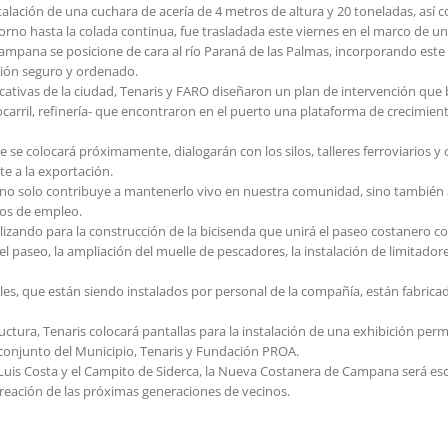
stalación de una cuchara de acería de 4 metros de altura y 20 toneladas, así
horno hasta la colada continua, fue trasladada este viernes en el marco de un
ampana se posicione de cara al río Paraná de las Palmas, incorporando este s
ción seguro y ordenado.
ativas de la ciudad, Tenaris y FARO diseñaron un plan de intervención que b
rocarril, refinería- que encontraron en el puerto una plataforma de crecimient
e se colocará próximamente, dialogarán con los silos, talleres ferroviarios y 
e a la exportación.
al no solo contribuye a mantenerlo vivo en nuestra comunidad, sino también 
tos de empleo.
lizando para la construcción de la bicisenda que unirá el paseo costanero 
 paseo, la ampliación del muelle de pescadores, la instalación de limitadores
es, que están siendo instalados por personal de la compañía, están fabricado
tructura, Tenaris colocará pantallas para la instalación de una exhibición p
conjunto del Municipio, Tenaris y Fundación PROA.
lle Luis Costa y el Campito de Siderca, la Nueva Costanera de Campana será e
creación de las próximas generaciones de vecinos.