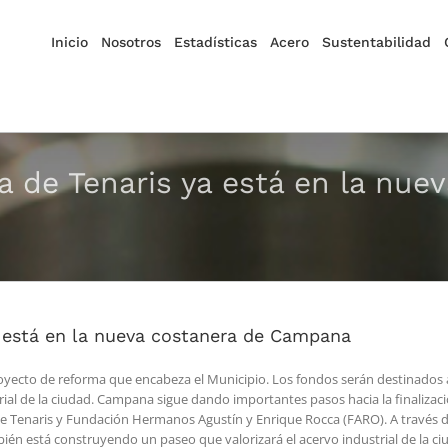
Inicio
Nosotros
Estadísticas
Acero
Sustentabilidad
a de Tenaris ya está en la nue
a está en la nueva costanera de Campana
yecto de reforma que encabeza el Municipio. Los fondos serán destinados a ob
trial de la ciudad. Campana sigue dando importantes pasos hacia la finaliz
 de Tenaris y Fundación Hermanos Agustín y Enrique Rocca (FARO). A través d
mbién está construyendo un paseo que valorizará el acervo industrial de la ci