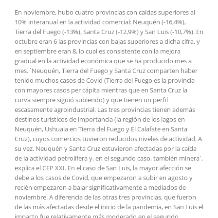
En noviembre, hubo cuatro provincias con caídas superiores al
10% interanual en la actividad comercial: Neuquén (-16,4%),
Tierra del Fuego (-13%), Santa Cruz (-12,9%) y San Luis (-10,7%). En
octubre eran 6 las provincias con bajas superiores a dicha cifra, y
en septiembre eran 8, lo cual es consistente con la mejora
gradual en la actividad económica que se ha producido mes a
mes. `Neuquén, Tierra del Fuego y Santa Cruz comparten haber
tenido muchos casos de Covid (Tierra del Fuego es la provincia
con mayores casos per cápita mientras que en Santa Cruz la
curva siempre siguió subiendo) y que tienen un perfil
escasamente agroindustrial. Las tres provincias tienen además
destinos turísticos de importancia (la región de los lagos en
Neuquén, Ushuaia en Tierra del Fuego y El Calafate en Santa
Cruz), cuyos comercios tuvieron reducidos niveles de actividad. A
su vez, Neuquén y Santa Cruz estuvieron afectadas por la caída
de la actividad petrolífera y, en el segundo caso, también minera`,
explica el CEP XXI. En el caso de San Luis, la mayor afección se
debe a los casos de Covid, que empezaron a subir en agosto y
recién empezaron a bajar significativamente a mediados de
noviembre. A diferencia de las otras tres provincias, que fueron
de las más afectadas desde el inicio de la pandemia, en San Luis el
impacto fue relativamente más moderado en el segundo