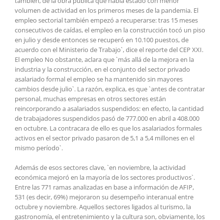
también, de la obra pública que había estado con menor
volumen de actividad en los primeros meses de la pandemia. El
empleo sectorial también empezó a recuperarse: tras 15 meses
consecutivos de caídas, el empleo en la construcción tocó un piso
en julio y desde entonces se recuperó en 10.100 puestos, de
acuerdo con el Ministerio de Trabajo`, dice el reporte del CEP XXI.
El empleo No obstante, aclara que `más allá de la mejora en la
industria y la construcción, en el conjunto del sector privado
asalariado formal el empleo se ha mantenido sin mayores
cambios desde julio`. La razón, explica, es que `antes de contratar
personal, muchas empresas en otros sectores están
reincorporando a asalariados suspendidos: en efecto, la cantidad
de trabajadores suspendidos pasó de 777.000 en abril a 408.000
en octubre. La contracara de ello es que los asalariados formales
activos en el sector privado pasaron de 5,1 a 5,4 millones en el
mismo período`.
Además de esos sectores clave, `en noviembre, la actividad
económica mejoró en la mayoría de los sectores productivos`.
Entre las 771 ramas analizadas en base a información de AFIP,
531 (es decir, 69%) mejoraron su desempeño interanual entre
octubre y noviembre. Aquellos sectores ligados al turismo, la
gastronomía, el entretenimiento y la cultura son, obviamente, los