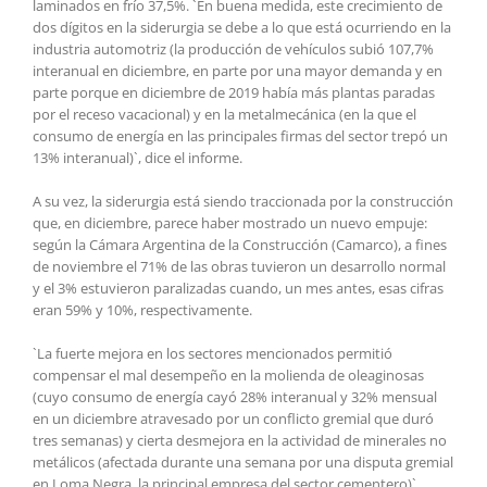
laminados en frío 37,5%. `En buena medida, este crecimiento de
dos dígitos en la siderurgia se debe a lo que está ocurriendo en la
industria automotriz (la producción de vehículos subió 107,7%
interanual en diciembre, en parte por una mayor demanda y en
parte porque en diciembre de 2019 había más plantas paradas
por el receso vacacional) y en la metalmecánica (en la que el
consumo de energía en las principales firmas del sector trepó un
13% interanual)`, dice el informe.
A su vez, la siderurgia está siendo traccionada por la construcción
que, en diciembre, parece haber mostrado un nuevo empuje:
según la Cámara Argentina de la Construcción (Camarco), a fines
de noviembre el 71% de las obras tuvieron un desarrollo normal
y el 3% estuvieron paralizadas cuando, un mes antes, esas cifras
eran 59% y 10%, respectivamente.
`La fuerte mejora en los sectores mencionados permitió
compensar el mal desempeño en la molienda de oleaginosas
(cuyo consumo de energía cayó 28% interanual y 32% mensual
en un diciembre atravesado por un conflicto gremial que duró
tres semanas) y cierta desmejora en la actividad de minerales no
metálicos (afectada durante una semana por una disputa gremial
en Loma Negra, la principal empresa del sector cementero)`,