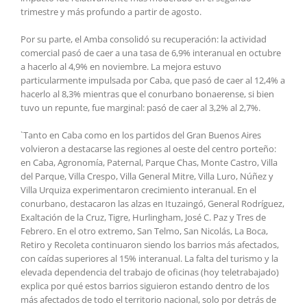
trimestre y más profundo a partir de agosto.
Por su parte, el Amba consolidó su recuperación: la actividad
comercial pasó de caer a una tasa de 6,9% interanual en octubre
a hacerlo al 4,9% en noviembre. La mejora estuvo
particularmente impulsada por Caba, que pasó de caer al 12,4% a
hacerlo al 8,3% mientras que el conurbano bonaerense, si bien
tuvo un repunte, fue marginal: pasó de caer al 3,2% al 2,7%.
`Tanto en Caba como en los partidos del Gran Buenos Aires
volvieron a destacarse las regiones al oeste del centro porteño:
en Caba, Agronomía, Paternal, Parque Chas, Monte Castro, Villa
del Parque, Villa Crespo, Villa General Mitre, Villa Luro, Núñez y
Villa Urquiza experimentaron crecimiento interanual. En el
conurbano, destacaron las alzas en Ituzaingó, General Rodríguez,
Exaltación de la Cruz, Tigre, Hurlingham, José C. Paz y Tres de
Febrero. En el otro extremo, San Telmo, San Nicolás, La Boca,
Retiro y Recoleta continuaron siendo los barrios más afectados,
con caídas superiores al 15% interanual. La falta del turismo y la
elevada dependencia del trabajo de oficinas (hoy teletrabajado)
explica por qué estos barrios siguieron estando dentro de los
más afectados de todo el territorio nacional, solo por detrás de