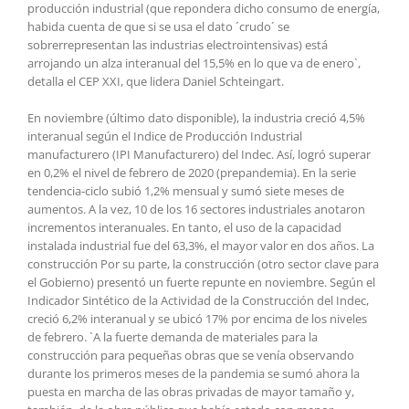
producción industrial (que repondera dicho consumo de energía,
habida cuenta de que si se usa el dato ´crudo´ se
sobrerrepresentan las industrias electrointensivas) está
arrojando un alza interanual del 15,5% en lo que va de enero`,
detalla el CEP XXI, que lidera Daniel Schteingart.
En noviembre (último dato disponible), la industria creció 4,5%
interanual según el Indice de Producción Industrial
manufacturero (IPI Manufacturero) del Indec. Así, logró superar
en 0,2% el nivel de febrero de 2020 (prepandemia). En la serie
tendencia-ciclo subió 1,2% mensual y sumó siete meses de
aumentos. A la vez, 10 de los 16 sectores industriales anotaron
incrementos interanuales. En tanto, el uso de la capacidad
instalada industrial fue del 63,3%, el mayor valor en dos años. La
construcción Por su parte, la construcción (otro sector clave para
el Gobierno) presentó un fuerte repunte en noviembre. Según el
Indicador Sintético de la Actividad de la Construcción del Indec,
creció 6,2% interanual y se ubicó 17% por encima de los niveles
de febrero. `A la fuerte demanda de materiales para la
construcción para pequeñas obras que se venía observando
durante los primeros meses de la pandemia se sumó ahora la
puesta en marcha de las obras privadas de mayor tamaño y,