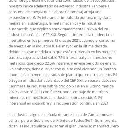
diciembre parecen mostrar una continuidad de la recuperación:
nuestro índice adelantado de actividad industrial (en base al
consumo de energía que elabora Cammesa) arroja una
expansión del 6,1% interanual, impulsada por una muy clara
mejora en la siderurgia, la metalmecánica y la industria
automotriz, que explican aproximadamente un 25% del PIB
industrial`, señaló el CEP XXI. Según el informe, la tendencia se
intensificó en los primeros 13 días de 2021, cuando el consumo
de energía en la industria fue el mayor en la última década,
debido en gran medida a lo que está ocurriendo en los metales
básicos, cuya actividad subió 72% interanual y a minerales no
metálicos, que creció 22,5% interanual en ese período de enero.
Sin embargo, tiene que ver con que se está viviendo un `verano
anómalo`, con menos paradas de planta que en otros eneros P4-
5 Según el indicador adelantado del CEP XXI, en base a datos de
Cammesa, la industria habría crecido 6,1% en el último mes de
2020 y arrancó 2021 con fuerza, por el empuje de metales y
minerales no metálicos La industria habría crecido 6,1%
interanual en diciembre y la recuperación continúa en 2021
La industria, algo desdeñada durante la era de Cambiemos, es
central para el Gobierno del Frente de Todos (FdT). Su impronta,
dicen, es industrialista y avizoran al gran universo manufacturero