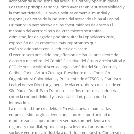
acontecer de la industria del acero, sus retos y oportunidades.
Los temas principales son: ¿Cómo avanzar en la sustentabilidad y
la competitividad?; La nueva política comercial mundial y
regional; Los retos de la industria del acero: de China al Capital
Humano; La perspectiva de los consumidores de acero y El
mercado del acero: el reto del crecimiento sostenido.
Asimismo, los delegados podrán visitar la ExpoAlacero 2018,
exposición de las empresas más importantes que
están relacionadas con la industria del acero.
El evento será presidido por Jefferson de Paula -presidente de
Alacero y miembro del Comité Ejecutivo del Grupo ArcelorMittal y
CEO de ArcelorMittal Aceros Largos América del Sur, Central y el
Caribe-, Carlos Arturo Zuluaga -Presidente de la Comisión
Organizadora Colombiana y Presidente de ACESCO- y Francisco
Leal, el nuevo Director general de Alacero, ahora con su sede en
São Paulo, Brasil. Para Francisco Leal “los retos de la industria,
como la competitividad y sustentabilidad, pasan por la
innovación.
La necesidad trae creatividad. En esta nueva dinámica, las
empresas siderúrgicas tienen una enorme oportunidad de
modernizar sus operaciones y ser más competitivos a nivel
regional y mundial. Aprovecho para invitar a todos nuestro
socios y gente de la industria a participar en nuestro Congreso en