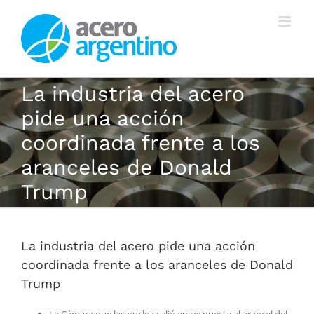
Saltar
al
contenido
La industria del acero
pide una acción
coordinada frente a los
aranceles de Donald
Trump
La industria del acero pide una acción
coordinada frente a los aranceles de Donald
Trump
La Cámara que las nuclea salió en respuesta al arancel del