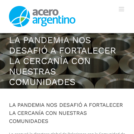
Saltar
al
contenido
LA PANDEMIA NOS
DESAFIÓ A FORTALECER
LA CERCANÍA CON
NUESTRAS
COMUNIDADES
LA PANDEMIA NOS DESAFIÓ A FORTALECER
LA CERCANÍA CON NUESTRAS
COMUNIDADES
Lo aseguró la directora global de Relaciones con la Comunidad de