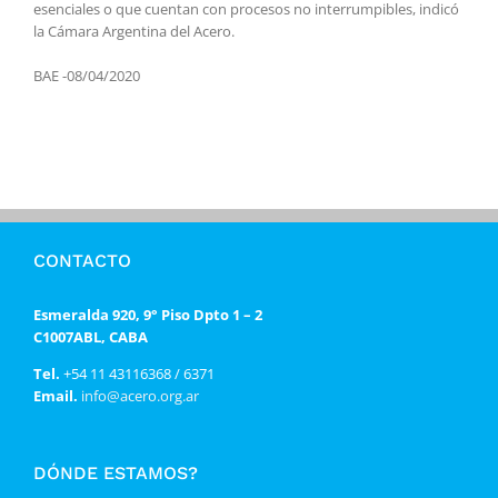
esenciales o que cuentan con procesos no interrumpibles, indicó
la Cámara Argentina del Acero.
BAE -08/04/2020
CONTACTO
Esmeralda 920, 9° Piso Dpto 1 – 2
C1007ABL, CABA
Tel.
+54 11 43116368 / 6371
Email.
info@acero.org.ar
DÓNDE ESTAMOS?