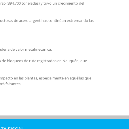
arzo (394.700 toneladas) y tuvo un crecimiento del
ductoras de acero argentinas continúan extremando las
cadena de valor metalmecánica.
as de bloqueos de ruta registrados en Neuquén, que
impacto en las plantas, especialmente en aquéllas que
rá faltantes
TA FISCAL