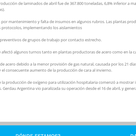
roducción de laminados de abril fue de 367.800 toneladas, 6,8% inferior a m
s).
s por mantenimiento y falta de insumos en algunos rubros. Las plantas pro
s protocolos, implementando los aislamientos
 preventivos de grupos de trabajo por contacto estrecho.
e afectó algunos turnos tanto en plantas productoras de acero como en la 
de acero debido a la menor provisión de gas natural, causada por los 21 dí
 y el consecuente aumento de la producción de cara al invierno.
 la producción de oxígeno para utilización hospitalaria comenzó a mostrar 
 Gerdau Argentina vio paralizada su operación desde el 16 de abril, y genera
DÓNDE ESTAMOS?
DA