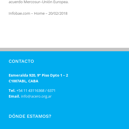
acuerdo Mercosur–Unión Europea.
Infobae.com – Home – 20/02/2018
CONTACTO
Esmeralda 920, 9° Piso Dpto 1 – 2
C1007ABL, CABA
Tel.
+54 11 43116368 / 6371
Email.
info@acero.org.ar
DÓNDE ESTAMOS?