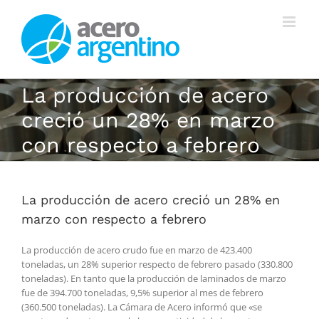
Saltar
al
contenido
La producción de acero
creció un 28% en marzo
con respecto a febrero
La producción de acero creció un 28% en
marzo con respecto a febrero
La producción de acero crudo fue en marzo de 423.400
toneladas, un 28% superior respecto de febrero pasado (330.800
toneladas). En tanto que la producción de laminados de marzo
fue de 394.700 toneladas, 9,5% superior al mes de febrero
(360.500 toneladas). La Cámara de Acero informó que «se