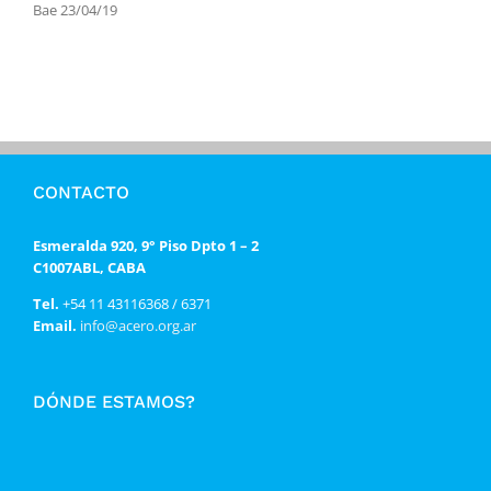
Bae 23/04/19
CONTACTO
Esmeralda 920, 9° Piso Dpto 1 – 2
C1007ABL, CABA
Tel.
+54 11 43116368 / 6371
Email.
info@acero.org.ar
DÓNDE ESTAMOS?