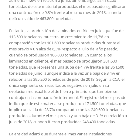
aumentar 1,6% en relación a junio. Sin embargo, las 418.200
toneladas de este material producidas el mes pasado significaron
una contracción de 9,8% frente al mismo mes de 2018, cuando
dejó un saldo de 463.800 toneladas.
En tanto, la producción de laminados en frío en julio, que fue de
113.500 toneladas, muestra un crecimiento de 11,7% en
comparación con las 101.600 toneladas producidas durante el
mes previo y un alza de 6,3% respecto a julio del año pasado,
cuando se produjeron 106.800 toneladas. En cuanto a los
laminados en caliente, el mes pasado se produjeron 381.600
toneladas, que representa una suba de 4,7% frente a las 364.500
toneladas de junio, aunque indica a la vez una baja de 3,4% en
relación a las 395.200 toneladas de julio de 2018. Según la CCA, el
único segmento con resultados negativos en julio en su
evolución mensual fue el de hierro primario, que también se
contrajo en la comparación interanual. El registro del mes pasado
indica que de este material se produjeron 171.500 toneladas, que
implica un caída de 28,7% comparado con las 240.600 toneladas
producidas durante el mes previo y una baja de 31% en relación a
julio de 2018, cuando fueron producidas 248.400 toneladas.
La entidad aclaró que durante el mes varias instalaciones