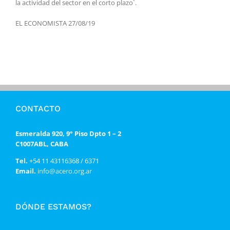
la actividad del sector en el corto plazo`.
EL ECONOMISTA 27/08/19
CONTACTO
Esmeralda 920, 9° Piso Dpto 1 – 2
C1007ABL, CABA
Tel.
+54 11 43116368 / 6371
Email.
info@acero.org.ar
DÓNDE ESTAMOS?