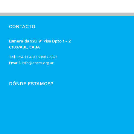
CONTACTO
Esmeralda 920, 9° Piso Dpto 1 – 2
C1007ABL, CABA
Tel.
+54 11 43116368 / 6371
Email.
info@acero.org.ar
DÓNDE ESTAMOS?