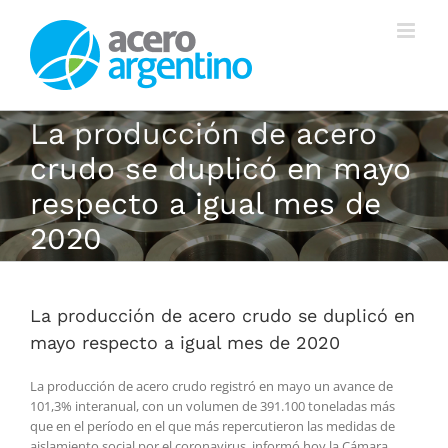
Saltar
al
contenido
La producción de acero
crudo se duplicó en mayo
respecto a igual mes de
2020
La producción de acero crudo se duplicó en
mayo respecto a igual mes de 2020
La producción de acero crudo registró en mayo un avance de
101,3% interanual, con un volumen de 391.100 toneladas más
que en el período en el que más repercutieron las medidas de
aislamiento social por el coronavirus, informó hoy la Cámara